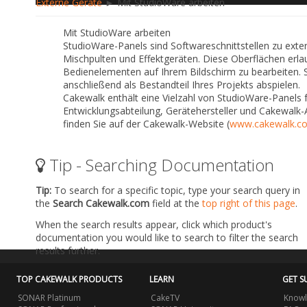
Externe Geräte
► Mit StudioWare arbeiten
Mit StudioWare arbeiten
StudioWare-Panels sind Softwareschnittstellen zu ext
Mischpulten und Effektgeräten. Diese Oberflächen erla
Bedienelementen auf Ihrem Bildschirm zu bearbeite
anschließend als Bestandteil Ihres Projekts abspielen.
Cakewalk enthält eine Vielzahl von StudioWare-Panels 
Entwicklungsabteilung, Gerätehersteller und Cakewalk-
finden Sie auf der Cakewalk-Website (
www.cakewalk.c
Tip - Searching Documentation
Tip:
To search for a specific topic, type your search query in
the
Search Cakewalk.com
field at the
top right of this page
.
When the search results appear, click which product's
documentation you would like to search to filter the search
results further.
TOP CAKEWALK PRODUCTS
LEARN
GET S
SONAR Platinum
CakeTV
Knowl