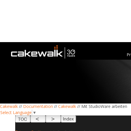
Pr
Cakewalk
//
Documentation
//
Cakewalk
// Mit StudioWare arbeiten
Select Language
▼