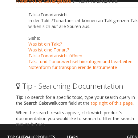
Notation und Gesangstexte
► Takt-/Tonartansicht
Takt-/Tonartansicht
In der Takt-/Tonartansicht können an Taktgrenzen Ta
wirken sich auf alle Spuren aus.
Siehe:
Was ist ein Takt?
Was ist eine Tonart?
Takt-/Tonartansicht öffnen
Takt- und Tonartwechsel hinzufügen und bearbeiten
Notenform für transponierende Instrumente
Tip - Searching Documentation
Tip:
To search for a specific topic, type your search query in
the
Search Cakewalk.com
field at the
top right of this page
.
When the search results appear, click which product's
documentation you would like to search to filter the search
results further.
TOP CAKEWALK PRODUCTS
LEARN
GET S