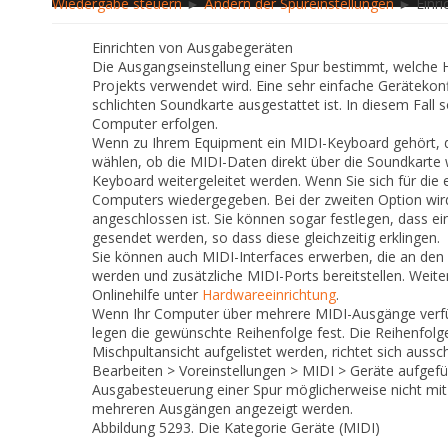
Wiedergabe steuern
►
Ändern der Spureinstellungen
► Einri
Einrichten von Ausgabegeräten
Die Ausgangseinstellung einer Spur bestimmt, welche 
Projekts verwendet wird. Eine sehr einfache Geräteko
schlichten Soundkarte ausgestattet ist. In diesem Fal
Computer erfolgen.
Wenn zu Ihrem Equipment ein MIDI-Keyboard gehört, d
wählen, ob die MIDI-Daten direkt über die Soundkart
Keyboard weitergeleitet werden. Wenn Sie sich für die 
Computers wiedergegeben. Bei der zweiten Option wir
angeschlossen ist. Sie können sogar festlegen, dass e
gesendet werden, so dass diese gleichzeitig erklingen.
Sie können auch MIDI-Interfaces erwerben, die an den 
werden und zusätzliche MIDI-Ports bereitstellen.
Weite
Onlinehilfe unter
Hardwareeinrichtung
.
Wenn Ihr Computer über mehrere MIDI-Ausgänge verfü
legen die gewünschte Reihenfolge fest. Die Reihenfolge
Mischpultansicht aufgelistet werden, richtet sich auss
Bearbeiten > Voreinstellungen > MIDI > Geräte
aufgefüh
Ausgabesteuerung einer Spur möglicherweise nicht mi
mehreren Ausgängen angezeigt werden.
Abbildung 5293.
Die Kategorie Geräte (MIDI)