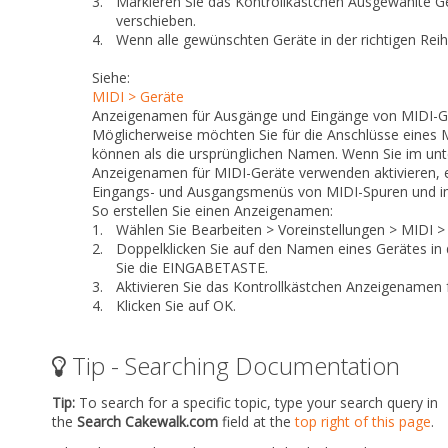
3.
Markieren Sie das Kontrollkästchen
Ausgewählte G
verschieben.
4.
Wenn alle gewünschten Geräte in der richtigen Reih
Siehe:
MIDI > Geräte
Anzeigenamen für Ausgänge und Eingänge von MIDI-Ge
Möglicherweise möchten Sie für die Anschlüsse eines 
können als die ursprünglichen Namen. Wenn Sie im unt
Anzeigenamen für MIDI-Geräte verwenden
aktivieren,
Eingangs- und Ausgangsmenüs von MIDI-Spuren und i
So erstellen Sie einen Anzeigenamen:
1.
Wählen Sie
Bearbeiten > Voreinstellungen > MIDI >
2.
Doppelklicken Sie auf den Namen eines Gerätes in 
Sie die EINGABETASTE.
3.
Aktivieren Sie das Kontrollkästchen
Anzeigenamen 
4.
Klicken Sie auf
OK
.
Tip - Searching Documentation
Tip:
To search for a specific topic, type your search query in
the
Search Cakewalk.com
field at the
top right of this page
.