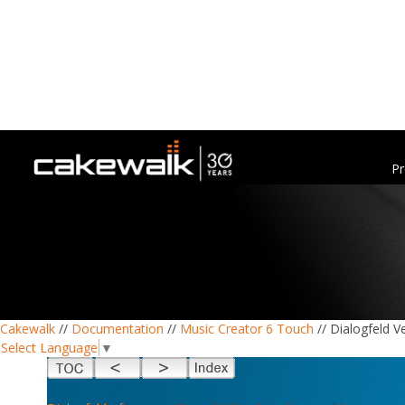
Pr
Cakewalk
//
Documentation
//
Music Creator 6 Touch
// Dialogfeld 
Select Language
▼