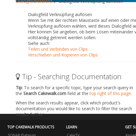
Dialogfeldreferenz
► Dialogfeld Verknüpfung auflösen
Dialogfeld Verknüpfung auflösen
Wenn Sie mit der rechten Maustaste auf einen oder me
Verknüpfung auflösen
wählen, wird dieses Dialogfeld a
Hier können Sie angeben, ob beim Lösen miteinander ver
vollständig getrennt werden sollen.
Siehe auch:
Teilen und Verbinden von Clips
Verschieben und Kopieren von Clips
Tip - Searching Documentation
Tip:
To search for a specific topic, type your search query in
the
Search Cakewalk.com
field at the
top right of this page
.
When the search results appear, click which product's
documentation you would like to search to filter the search
results further.
TOP CAKEWALK PRODUCTS
LEARN
GET S
SONAR Platinum
CakeTV
Knowl