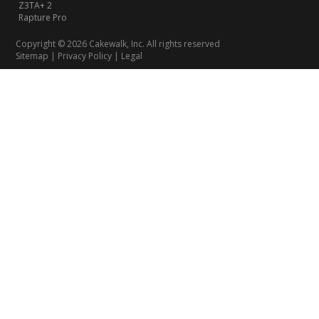
Z3TA+ 2
Rapture Pro
Copyright © 2026 Cakewalk, Inc. All rights reserved
Sitemap
|
Privacy Policy
|
Legal