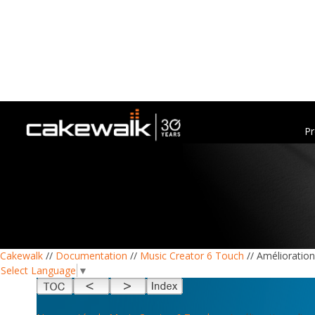
Pr
Cakewalk
//
Documentation
//
Music Creator 6 Touch
// Amélioration
Select Language
▼