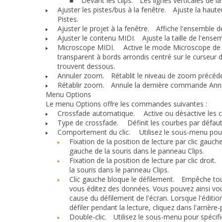
Devant les clips.
Les lignes verticales de la 
■
Ajuster les pistes/bus à la fenêtre.
Ajuste la hauteur
Pistes.
Ajuster le projet à la fenêtre.
Affiche l'ensemble de 
Ajuster le contenu MIDI.
Ajuste la taille de l'ensem
Microscope MIDI.
Active le mode Microscope de la
transparent à bords arrondis centré sur le curseur 
trouvent dessous.
Annuler zoom.
Rétablit le niveau de zoom précéden
Rétablir zoom.
Annule la dernière commande Annul
Menu Options
Le menu
Options
offre les commandes suivantes :
Crossfade automatique.
Active ou désactive les c
Type de crossfade.
Définit les courbes par défaut 
Comportement du clic.
Utilisez le sous-menu pour s
Fixation de la position de lecture par clic gauche
gauche de la souris dans le panneau Clips.
Fixation de la position de lecture par clic droit.
P
la souris dans le panneau Clips.
Clic gauche bloque le défilement.
Empêche tout d
vous éditez des données. Vous pouvez ainsi vou
cause du défilement de l'écran. Lorsque l'édit
défiler pendant la lecture, cliquez dans l'arrièr
Double-clic.
Utilisez le sous-menu pour spécifier