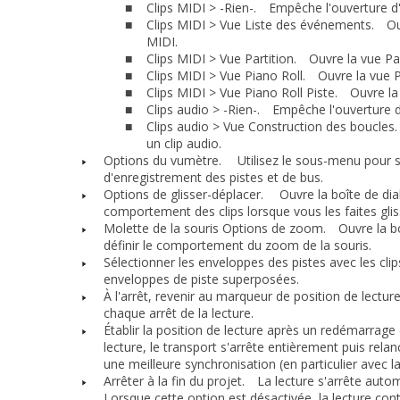
Clips MIDI > -Rien-.
Empêche l'ouverture d'u
■
Clips MIDI > Vue Liste des événements.
Ouvr
■
MIDI.
Clips MIDI > Vue Partition.
Ouvre la vue Part
■
Clips MIDI > Vue Piano Roll.
Ouvre la vue Pia
■
Clips MIDI > Vue Piano Roll Piste.
Ouvre la v
■
Clips audio > -Rien-.
Empêche l'ouverture d'u
■
Clips audio > Vue Construction des boucles.
■
un clip audio.
Options du vumètre.
Utilisez le sous-menu pour spé
d'enregistrement des pistes et de bus.
Options de glisser-déplacer.
Ouvre la boîte de di
comportement des clips lorsque vous les faites glis
Molette de la souris Options de zoom.
Ouvre la bo
définir le comportement du zoom de la souris.
Sélectionner les enveloppes des pistes avec les clip
enveloppes de piste superposées.
À l'arrêt, revenir au marqueur de position de lecture
chaque arrêt de la lecture.
Établir la position de lecture après un redémarrage
lecture, le transport s'arrête entièrement puis rela
une meilleure synchronisation (en particulier avec la
Arrêter à la fin du projet.
La lecture s'arrête automa
Lorsque cette option est désactivée, la lecture conti