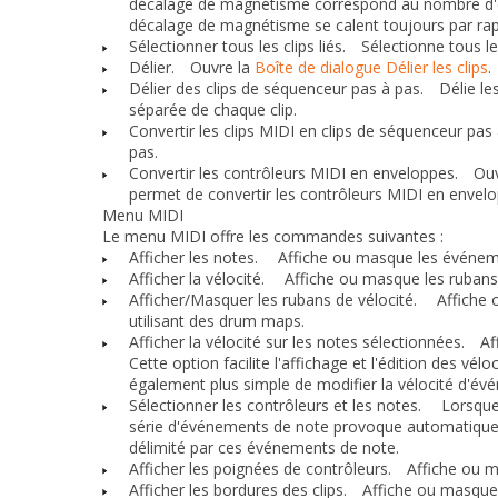
décalage de magnétisme correspond au nombre d'échan
décalage de magnétisme se calent toujours par rapp
Sélectionner tous les clips liés.
Sélectionne tous les 
Délier.
Ouvre la
Boîte de dialogue Délier les clips
.
Délier des clips de séquenceur pas à pas.
Délie les 
séparée de chaque clip.
Convertir les clips MIDI en clips de séquenceur pas 
pas.
Convertir les contrôleurs MIDI en enveloppes.
Ouvr
permet de convertir les contrôleurs MIDI en envel
Menu MIDI
Le menu
MIDI
offre les commandes suivantes :
Afficher les notes.
Affiche ou masque les événement
Afficher la vélocité.
Affiche ou masque les rubans de
Afficher/Masquer les rubans de vélocité.
Affiche ou
utilisant des drum maps.
Afficher la vélocité sur les notes sélectionnées.
Affi
Cette option facilite l'affichage et l'édition des v
également plus simple de modifier la vélocité d'év
Sélectionner les contrôleurs et les notes.
Lorsque ce
série d'événements de note provoque automatiqueme
délimité par ces événements de note.
Afficher les poignées de contrôleurs.
Affiche ou ma
Afficher les bordures des clips.
Affiche ou masque le