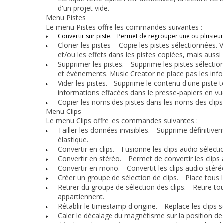
d'un projet vide.
Menu Pistes
Le menu
Pistes
offre les commandes suivantes :
Convertir sur piste.
Permet de regrouper une ou plusieurs
Cloner les pistes.
Copie les pistes sélectionnées. Vo
et/ou les effets dans les pistes copiées, mais aussi 
Supprimer les pistes.
Supprime les pistes sélectionn
et événements. Music Creator ne place pas les info
Vider les pistes.
Supprime le contenu d'une piste tou
informations effacées dans le presse-papiers en vue
Copier les noms des pistes dans les noms des clips
Menu Clips
Le menu
Clips
offre les commandes suivantes :
Tailler les données invisibles.
Supprime définitiveme
élastique.
Convertir en clips.
Fusionne les clips audio sélectio
Convertir en stéréo.
Permet de convertir les clips 
Convertir en mono.
Convertit les clips audio stér
Créer un groupe de sélection de clips.
Place tous le
Retirer du groupe de sélection des clips.
Retire tous
appartiennent.
Rétablir le timestamp d'origine.
Replace les clips sé
Caler le décalage du magnétisme sur la position de 