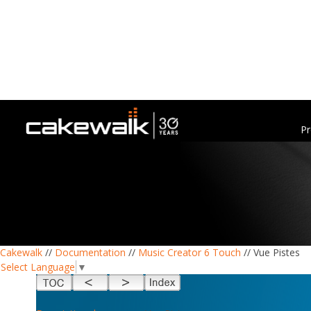
Pr
Cakewalk
//
Documentation
//
Music Creator 6 Touch
// Vue Pistes
Select Language
▼