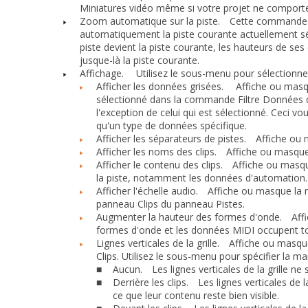
Miniatures vidéo même si votre projet ne comporte
Zoom automatique sur la piste.
Cette commande act
automatiquement la piste courante actuellement sél
piste devient la piste courante, les hauteurs de ses 
jusque-là la piste courante.
Affichage.
Utilisez le sous-menu pour sélectionner 
Afficher les données grisées.
Affiche ou masque
sélectionné dans la commande Filtre Données d'u
l'exception de celui qui est sélectionné. Ceci v
qu'un type de données spécifique.
Afficher les séparateurs de pistes.
Affiche ou ma
Afficher les noms des clips.
Affiche ou masque 
Afficher le contenu des clips.
Affiche ou masque
la piste, notamment les données d'automation.
Afficher l'échelle audio.
Affiche ou masque la règ
panneau Clips du panneau Pistes.
Augmenter la hauteur des formes d'onde.
Affic
formes d'onde et les données MIDI occupent tou
Lignes verticales de la grille.
Affiche ou masque d
Clips. Utilisez le sous-menu pour spécifier la ma
Aucun.
Les lignes verticales de la grille ne s
■
Derrière les clips.
Les lignes verticales de la
■
ce que leur contenu reste bien visible.