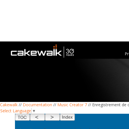
Pr
Cakewalk
//
Documentation
//
Music Creator 7
// Enregistrement de 
Select Language
▼