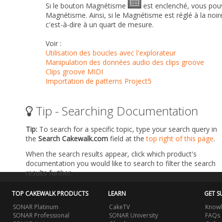
Si le bouton
Magnétisme
est enclenché, vous pouv
Magnétisme
. Ainsi, si le
Magnétisme
est réglé à la noir
c'est-à-dire à un quart de mesure.
Voir :
Utilisation des boucles avec l'explorateur
Manipulation des données audio des clips groove
Clips groove MIDI
Importation de patterns Project5
Tip - Searching Documentation
Tip:
To search for a specific topic, type your search query in
the
Search Cakewalk.com
field at the
top right of this page
.
When the search results appear, click which product's
documentation you would like to search to filter the search
results further.
TOP CAKEWALK PRODUCTS
LEARN
GET S
SONAR Platinum
CakeTV
Knowl
SONAR Professional
SONAR University
FAQs