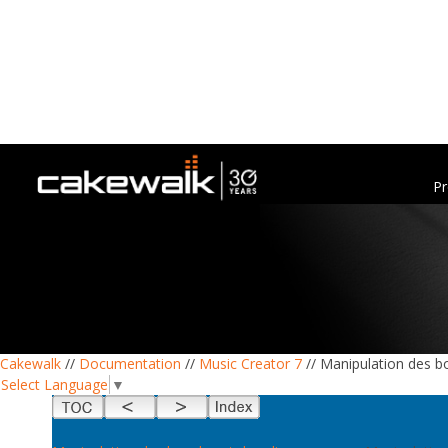
Pr
Cakewalk
//
Documentation
//
Music Creator 7
// Manipulation des b
Select Language
▼