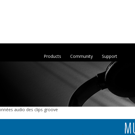
Products
Community
Support
onnées audio des clips groove