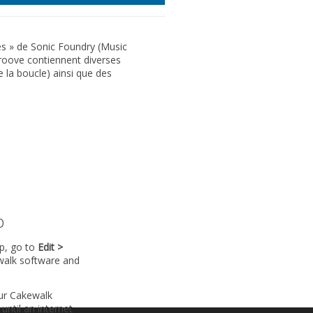
ées » de Sonic Foundry (Music
 groove contiennent diverses
 la boucle) ainsi que des
p
lp, go to
Edit >
walk software and
our Cakewalk
until an internet