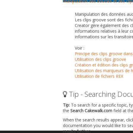
Manipulation des boucles et des cli
Manipulation des données aud
Les clips groove sont des fich
Creator gère également des cl
informations relatives à leur 
informations sur les transitoir
Voir :
Principe des clips groove dan
Utilisation des clips groove
Création et édition des clips 
Utilisation des marqueurs de h
Utilisation de fichiers REX
Tip - Searching Doc
Tip:
To search for a specific topic, t
the
Search Cakewalk.com
field at t
When the search results appear, clic
documentation you would like to sear
results further.