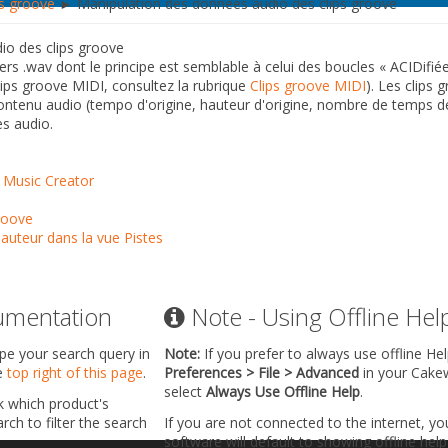
ps groove
► Manipulation des données audio des clips groove
io des clips groove
iers .wav dont le principe est semblable à celui des boucles « ACIDifi
ips groove MIDI, consultez la rubrique
Clips groove MIDI
). Les clips
contenu audio (tempo d'origine, hauteur d'origine, nombre de temps de
es audio.
s Music Creator
groove
auteur dans la vue Pistes
umentation
Note - Using Offline Hel
ype your search query in
Note:
If you prefer to always use offline He
he
top right of this page
.
Preferences > File > Advanced
in your Cake
select
Always Use Offline Help
.
k which product's
ch to filter the search
If you are not connected to the internet, y
software will default to showing offline help 