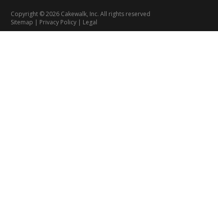
Copyright © 2026 Cakewalk, Inc. All rights reserved
Sitemap
|
Privacy Policy
|
Legal