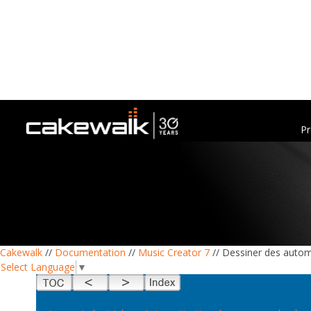
Pr
Cakewalk
//
Documentation
//
Music Creator 7
// Dessiner des automa
Select Language
▼