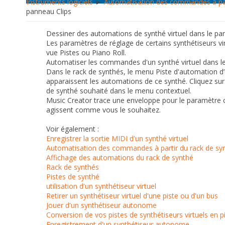
Instruments logiciels
►
Automatisation des commandes à par
panneau Clips
Dessiner des automations de synthé virtuel dans le pa
Les paramètres de réglage de certains synthétiseurs vi
vue Pistes ou Piano Roll.
Automatiser les commandes d'un synthé virtuel dans l
Dans le rack de synthés, le menu
Piste d'automation
d’
apparaissent les automations de ce synthé. Cliquez su
de synthé souhaité dans le menu contextuel.
Music Creator trace une enveloppe pour le paramètre c
agissent comme vous le souhaitez.
Voir également :
Enregistrer la sortie MIDI d'un synthé virtuel
Automatisation des commandes à partir du rack de sy
Affichage des automations du rack de synthé
Rack de synthés
Pistes de synthé
utilisation d'un synthétiseur virtuel
Retirer un synthétiseur virtuel d'une piste ou d'un bus
Jouer d'un synthétiseur autonome
Conversion de vos pistes de synthétiseurs virtuels en p
Enregistrement d'un synthétiseur autonome