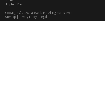
Z3TA+ 2
Rapture Pro
Copyright © 2026 Cakewalk, Inc. All rights reserved
Sitemap
|
Privacy Policy
|
Legal