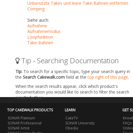
Unbenutzte Takes und leere Take-Bahnen entfernen
Comping
Siehe auch:
Aufnahme
Aufnahmemodus
Loopfunktion
Take-Bahnen
Tip - Searching Documentation
Tip:
To search for a specific topic, type your search query in
the
Search Cakewalk.com
field at the
top right of this page
.
When the search results appear, click which product's
documentation you would like to search to filter the search
results further.
TOP CAKEWALK PRODUCTS
LEARN
GET S
SONAR Platinum
CakeTV
Knowl
SONAR Professional
SONAR University
FAQs
SONAR Artist
Obedia
Onlin