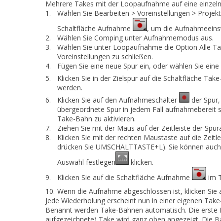
Mehrere Takes mit der Loopaufnahme auf eine einzeln
1.
Wählen Sie
Bearbeiten > Voreinstellungen > Proje
Schaltfläche
Aufnahme
, um die Aufnahmeeins
2.
Wählen Sie
Comping
unter
Aufnahmemodus
aus.
3.
Wählen Sie unter
Loopaufnahme
die Option
Alle T
Voreinstellungen
zu schließen.
4.
Fügen Sie eine neue Spur ein, oder wählen Sie eine
5.
Klicken Sie in der Zielspur auf die Schaltfläche
Take
werden.
6.
Klicken Sie auf den
Aufnahmeschalter
der Spur,
übergeordnete Spur in jedem Fall aufnahmebereit s
Take-Bahn zu aktivieren.
7.
Ziehen Sie mit der Maus auf der Zeitleiste der Sp
8.
Klicken Sie mit der rechten Maustaste auf die Zeitl
drücken Sie UMSCHALTTASTE+L). Sie können auch i
Auswahl festlegen
klicken.
9.
Klicken Sie auf die Schaltfläche
Aufnahme
im T
10.
Wenn die Aufnahme abgeschlossen ist, klicken Sie a
Jede Wiederholung erscheint nun in einer eigenen Take
Benannt werden Take-Bahnen automatisch. Die erste Bah
aufgezeichnete) Take wird ganz oben angezeigt. Die 