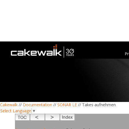
Pr
Cakewalk
//
Documentation
//
SONAR LE
// Takes aufnehmen
Select Language
▼