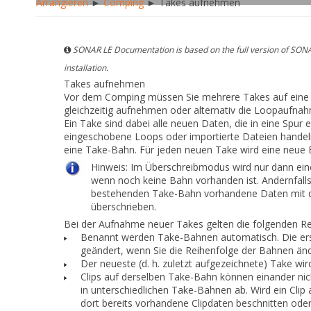
Arrangieren
►
Comping
► Takes aufnehmen
SONAR LE Documentation is based on the full version of SONA
installation.
Takes aufnehmen
Vor dem Comping müssen Sie mehrere Takes auf eine 
gleichzeitig aufnehmen oder alternativ die Loopaufnah
Ein
Take
sind dabei alle neuen Daten, die in eine Spu
eingeschobene Loops oder importierte Dateien handeln
eine Take-Bahn. Für jeden neuen Take wird eine neue B
Hinweis:
Im Überschreibmodus wird nur dann eine
wenn noch keine Bahn vorhanden ist. Andernfall
bestehenden Take-Bahn vorhandene Daten mit 
überschrieben.
Bei der Aufnahme neuer Takes gelten die folgenden Re
Benannt werden Take-Bahnen automatisch. Die erst
geändert, wenn Sie die Reihenfolge der Bahnen än
Der neueste (d. h. zuletzt aufgezeichnete) Take wir
Clips auf derselben Take-Bahn können einander nich
in unterschiedlichen Take-Bahnen ab. Wird ein Cl
dort bereits vorhandene Clipdaten beschnitten oder