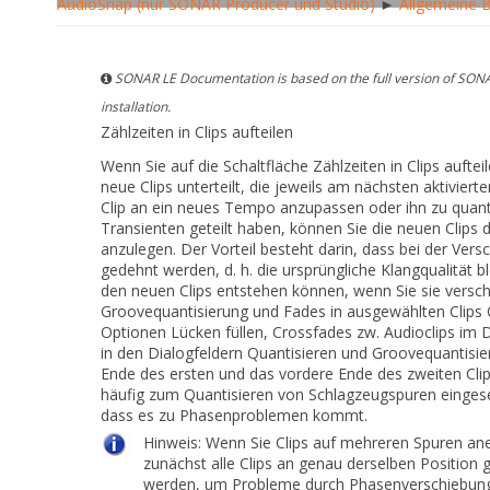
AudioSnap (nur SONAR Producer und Studio)
►
Allgemeine 
SONAR LE Documentation is based on the full version of SONA
installation.
Zählzeiten in Clips aufteilen
Wenn Sie auf die Schaltfläche
Zählzeiten in Clips auftei
neue Clips unterteilt, die jeweils am nächsten aktiviert
Clip an ein neues Tempo anzupassen oder ihn zu quanti
Transienten geteilt haben, können Sie die neuen Clips
anzulegen. Der Vorteil besteht darin, dass bei der Ver
gedehnt werden, d. h. die ursprüngliche Klangqualität b
den neuen Clips entstehen können, wenn Sie sie verschi
Groovequantisierung
und
Fades in ausgewählten Clips
O
Optionen
Lücken füllen, Crossfades zw. Audioclips
im D
in den Dialogfeldern
Quantisieren
und
Groovequantisie
Ende des ersten und das vordere Ende des zweiten Clip
häufig zum Quantisieren von Schlagzeugspuren eingese
dass es zu Phasenproblemen kommt.
Hinweis:
Wenn Sie Clips auf mehreren Spuren an
zunächst alle Clips an genau derselben Position g
werden, um Probleme durch Phasenverschiebung