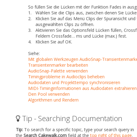
So füllen Sie die Lücken mit der Funktion Fades in aus
1.
Wählen Sie die Clips aus, zwischen denen Sie Lücke
2.
Klicken Sie auf das Menü
Clips
der Spuransicht und
ausgewählten Clips
zu öffnen.
3.
Aktivieren Sie das Optionsfeld
Lücken füllen, Cross
Feldern
Crossfade… ms
und
Lücke (max.)
fest.
4.
Klicken Sie auf
OK
.
Siehe:
Mit globalen Werkzeugen AudioSnap-Transientenmarke
Transientenmarker bearbeiten
AudioSnap-Palette verwenden
Timingprobleme in Audioclips beheben
Audiodaten und Projekttempo synchronisieren
MIDI-Timinginformationen aus Audiodaten extrahieren
Den Pool verwenden
Algorithmen und Rendern
Tip - Searching Documentation
Tip:
To search for a specific topic, type your search query in
the
Search Cakewalk.com
field at the
top right of this page
.