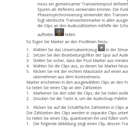
muss ein gemeinsamer Transientenpool definiert
Spuren als Referenz verwenden können. Die Fun
Phasensynchronisierung
verwendet den Transien
fügt identische Transientenmarker in allen ausge
die Clips an den Audiozählzeiten mithilfe der Sch
aufteilen
teilen.
So fügen Sie Marker an den Poollinien hinzu
1.
Wählen Sie das Universalwerkzeug
in der Steue
2.
Setzen Sie den Bearbeitungsfilter der Spur auf
Audi
3.
Stellen Sie sicher, dass der Pool Marker aus mindes
4.
Wählen Sie die Clips aus, zu denen Sie Marker hinz
5.
Klicken Sie mit der rechten Maustaste auf einen a
übernehmen
aus dem Kontextmenü.
Marker erscheinen in den ausgewählten Clips an den Po
So teilen Sie einen Clip an den Zählzeiten
1.
Markieren Sie den oder die Clips, die Sie teilen woll
2.
Drücken Sie die Taste A, um die AudioSnap-Palette 
3.
Klicken Sie auf die Schaltfläche
Zählzeiten in Clips a
Die Zählzeiten des Clips werden in separate Clips untert
So teilen Sie einen Clip, quantisieren ihn und füllen v
1.
Die folgende Abbildung zeigt einen Clip, dessen Tra