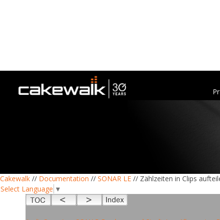
Pr
Cakewalk
//
Documentation
//
SONAR LE
// Zählzeiten in Clips auftei
Select Language
▼