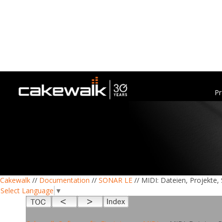
Pr
Cakewalk
//
Documentation
//
SONAR LE
// MIDI: Dateien, Projekte,
Select Language
▼