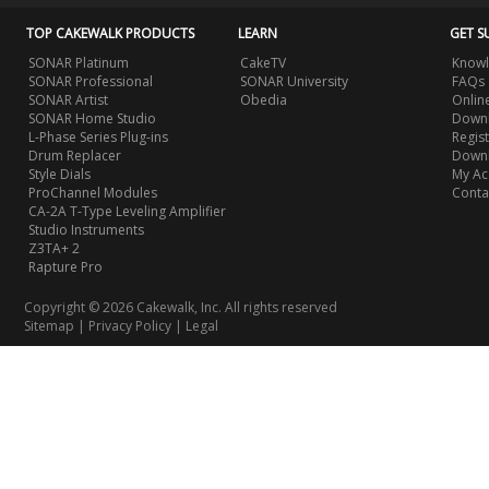
TOP CAKEWALK PRODUCTS
LEARN
GET S
SONAR Platinum
CakeTV
Knowl
SONAR Professional
SONAR University
FAQs
SONAR Artist
Obedia
Onlin
SONAR Home Studio
Downl
L-Phase Series Plug-ins
Regis
Drum Replacer
Down
Style Dials
My Ac
ProChannel Modules
Conta
CA-2A T-Type Leveling Amplifier
Studio Instruments
Z3TA+ 2
Rapture Pro
Copyright © 2026 Cakewalk, Inc. All rights reserved
Sitemap
|
Privacy Policy
|
Legal