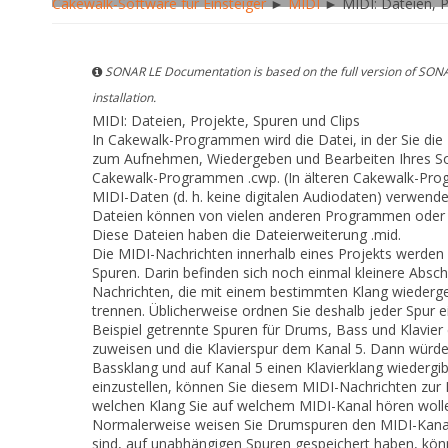
Cakewalk-Software für Einsteiger
►
MIDI
► MIDI: Dateien, P
SONAR LE Documentation is based on the full version of SONA
installation.
MIDI: Dateien, Projekte, Spuren und Clips
In Cakewalk-Programmen wird die Datei, in der Sie di
zum Aufnehmen, Wiedergeben und Bearbeiten Ihres Song
Cakewalk-Programmen
.cwp
. (In älteren Cakewalk-Pr
MIDI-Daten (d. h. keine digitalen Audiodaten) verwend
Dateien können von vielen anderen Programmen oder 
Diese Dateien haben die Dateierweiterung
.mid
.
Die MIDI-Nachrichten innerhalb eines Projekts werden n
Spuren
. Darin befinden sich noch einmal kleinere Absch
Nachrichten, die mit einem bestimmten Klang wiederg
trennen. Üblicherweise ordnen Sie deshalb jeder Spur 
Beispiel getrennte Spuren für Drums, Bass und Klavier
zuweisen und die Klavierspur dem Kanal 5. Dann würden
Bassklang und auf Kanal 5 einen Klavierklang wiederg
einzustellen, können Sie diesem MIDI-Nachrichten zu
welchen Klang Sie auf welchem MIDI-Kanal hören woll
Normalerweise weisen Sie Drumspuren den MIDI-Kanal 
sind, auf unabhängigen Spuren gespeichert haben, kön