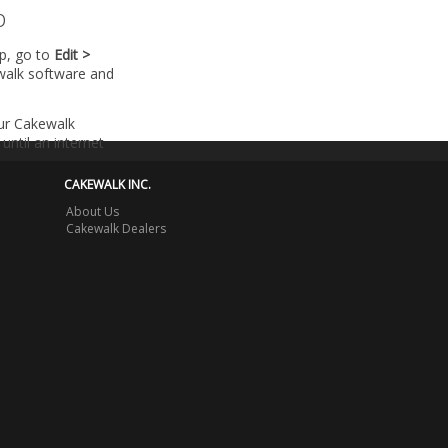
p
lp, go to
Edit >
walk software and
our Cakewalk
until an internet
CAKEWALK INC.
About Us
Cakewalk Dealers