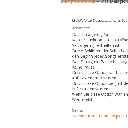
Dialogfeldreferenz
► Das Dialogfeld
SONAR LE Documentation is based
installation.
Das Dialogfeld „Pause“
Mit der Funktion
Datei > Öffn
Verzögerung
enthalten ist.
Durch Anklicken der Schaltflä
den Beginn jedes Songs einste
Das Dialogfeld
Pause
hat folg
Keine Pause
Durch diese Option startet de
Auf Tastendruck warten
Durch diese Option beginnt de
N Sekunden warten
Wenn Sie diese Option wählen
Wert ergibt.
Siehe:
Dateien fortlaufend abspielen 