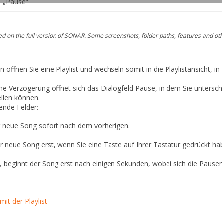
 „Pause“
 on the full version of SONAR. Some screenshots, folder paths, features and ot
en
öffnen Sie eine Playlist und wechseln somit in die Playlistansicht, in
che
Verzögerung
öffnet sich das Dialogfeld
Pause
, in dem Sie untersc
llen können.
ende Felder:
r neue Song sofort nach dem vorherigen.
r neue Song erst, wenn Sie eine Taste auf Ihrer Tastatur gedrückt ha
, beginnt der Song erst nach einigen Sekunden, wobei sich die Pau
mit der Playlist