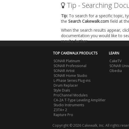
Tip - Searching Doc
Tip:
To search for a specific topic, t
the
Search Cakewalk.com
field at t
When the search results appear, clic
documentation you would like to sear
results further.
TOP CAKEWALK PRODUCTS
LEARN
SONAR Platinum
CakeTV
SONAR Professional
SONAR Univ
SONAR Artist
Obedia
SONAR Home Studio
L-Phase Series Plug-ins
Drum Replacer
Style Dials
ProChannel Modules
CA-2A T-Type Leveling Amplifier
Studio Instruments
Z3TA+ 2
Rapture Pro
Copyright © 2026 Cakewalk, Inc. All rights rese