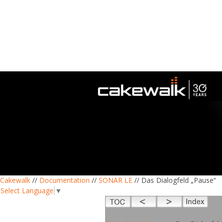
Cakewalk
//
Documentation
//
SONAR LE
// Das Dialogfeld „Pause“
Select Language
▼