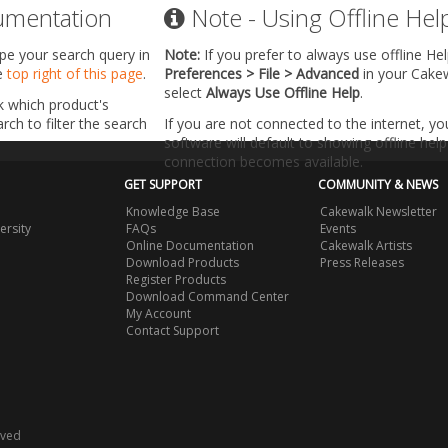
umentation
Note - Using Offline Hel
ype your search query in
Note:
If you prefer to always use offline He
he
top right of this page
.
Preferences > File > Advanced
in your Cake
select
Always Use Offline Help
.
k which product's
ch to filter the search
If you are not connected to the internet, y
software will default to showing offline help 
connection becomes available.
GET SUPPORT
COMMUNITY & NEWS
Knowledge Base
Cakewalk Newsletter
ersity
FAQs
Events
Online Documentation
Cakewalk Artists
Download Products
Press Releases
Register Products
Download Command Center
My Account
Contact Support
rved