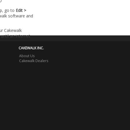
lp, go to
Edit >
walk software and
our Cakewalk
until an internet
CAKEWALK INC.
About Us
Cakewalk Dealers