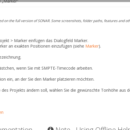
 „Marker“
 on the full version of SONAR. Some screenshots, folder paths, features and ot
ojekt > Marker einfügen
das Dialogfeld
Marker
.
rker an exakten Positionen einzufügen (siehe
Marker
).
ezeichnung.
lkästchen, wenn Sie mit SMPTE-Timecode arbeiten.
ion ein, an der Sie den Marker platzieren möchten.
 des Projekts ändern soll, wählen Sie die gewünschte Tonhöhe a
en
umentation
Note - Using Offline Hel