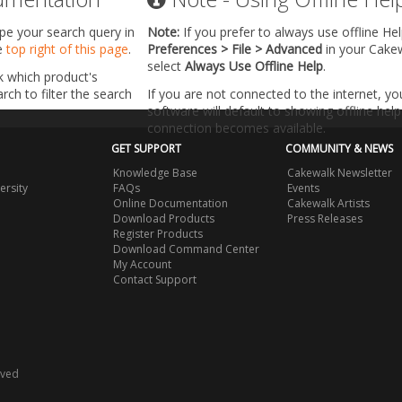
ype your search query in
Note:
If you prefer to always use offline He
he
top right of this page
.
Preferences > File > Advanced
in your Cake
select
Always Use Offline Help
.
k which product's
ch to filter the search
If you are not connected to the internet, y
software will default to showing offline help 
connection becomes available.
GET SUPPORT
COMMUNITY & NEWS
Knowledge Base
Cakewalk Newsletter
ersity
FAQs
Events
Online Documentation
Cakewalk Artists
Download Products
Press Releases
Register Products
Download Command Center
My Account
Contact Support
rved