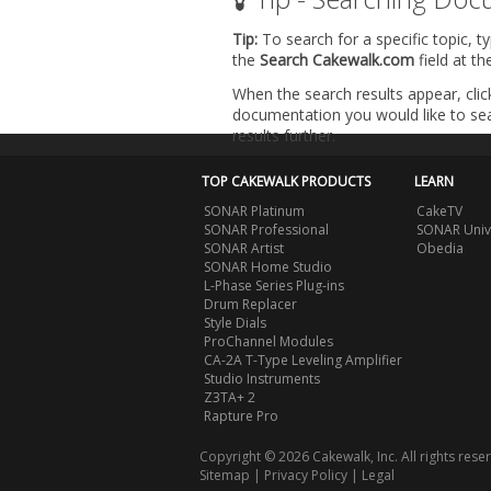
Tip:
To search for a specific topic, t
the
Search Cakewalk.com
field at t
When the search results appear, clic
documentation you would like to sear
results further.
TOP CAKEWALK PRODUCTS
LEARN
SONAR Platinum
CakeTV
SONAR Professional
SONAR Univ
SONAR Artist
Obedia
SONAR Home Studio
L-Phase Series Plug-ins
Drum Replacer
Style Dials
ProChannel Modules
CA-2A T-Type Leveling Amplifier
Studio Instruments
Z3TA+ 2
Rapture Pro
Copyright © 2026 Cakewalk, Inc. All rights rese
Sitemap
|
Privacy Policy
|
Legal