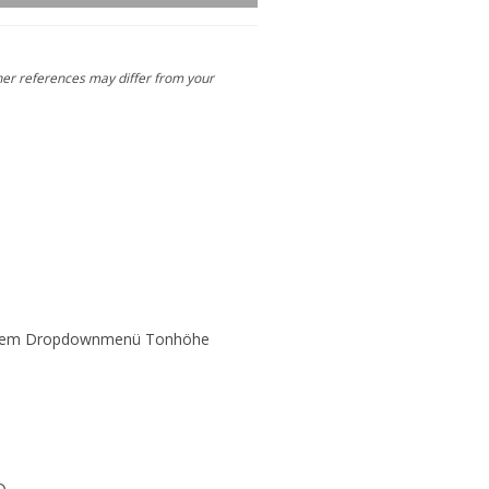
her references may differ from your
us dem Dropdownmenü
Tonhöhe
p