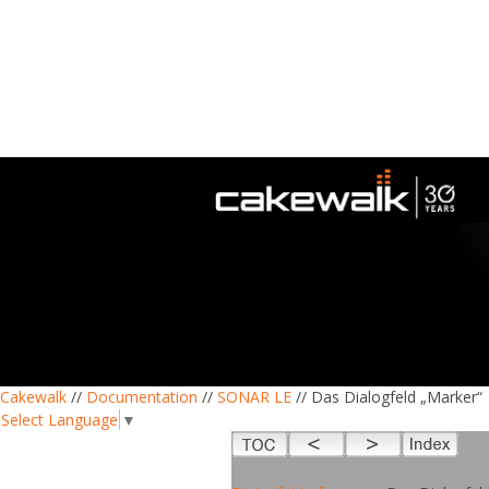
Cakewalk
//
Documentation
//
SONAR LE
// Das Dialogfeld „Marker“
Select Language
▼