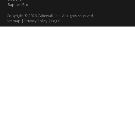
Rapture Pro
Copyright © 2026 Cakewalk, Inc. All rights reserved
Sitemap
|
Privacy Policy
|
Legal