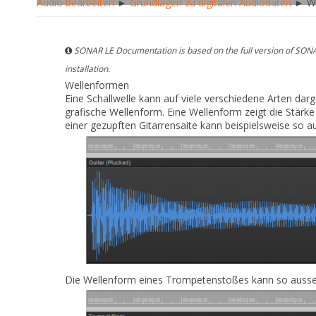
Audio bearbeiten
►
Grundlagen zu digitalen Audiodaten
► We
SONAR LE Documentation is based on the full version of SONA
installation.
Wellenformen
Eine Schallwelle kann auf viele verschiedene Arten dar
grafische
Wellenform
. Eine Wellenform zeigt die Stärk
einer gezupften Gitarrensaite kann beispielsweise so a
Die Wellenform eines Trompetenstoßes kann so auss