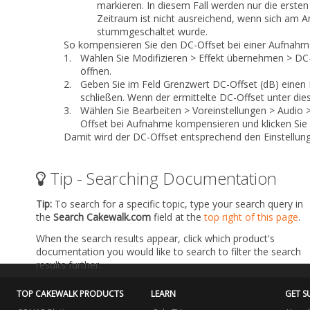
markieren. In diesem Fall werden nur die ersten
Zeitraum ist nicht ausreichend, wenn sich am A
stummgeschaltet wurde.
So kompensieren Sie den DC-Offset bei einer Aufnah
1.
Wählen Sie
Modifizieren > Effekt übernehmen > D
öffnen.
2.
Geben Sie im Feld
Grenzwert DC-Offset (dB)
einen 
schließen. Wenn der ermittelte DC-Offset unter diese
3.
Wählen Sie
Bearbeiten > Voreinstellungen > Audi
Offset bei Aufnahme kompensieren
und klicken Sie
Damit wird der DC-Offset entsprechend den Einstellun
Tip - Searching Documentation
Tip:
To search for a specific topic, type your search query in
the
Search Cakewalk.com
field at the
top right of this page
.
When the search results appear, click which product's
documentation you would like to search to filter the search
results further.
TOP CAKEWALK PRODUCTS
LEARN
GET S