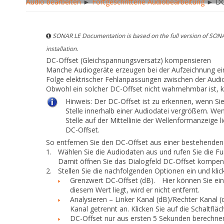
Audio bearbeiten
►
Fortgeschrittene Audiobearbeitung
► DC-
SONAR LE Documentation is based on the full version of SONA
installation.
DC-Offset (Gleichspannungsversatz) kompensieren
Manche Audiogeräte erzeugen bei der Aufzeichnung ein
Folge elektrischer Fehlanpassungen zwischen der Aud
Obwohl ein solcher DC-Offset nicht wahrnehmbar ist, k
Hinweis:
Der DC-Offset ist zu erkennen, wenn Sie 
Stelle innerhalb einer Audiodatei vergrößern. We
Stelle auf der Mittellinie der Wellenformanzeige l
DC-Offset.
So entfernen Sie den DC-Offset aus einer bestehend
1.
Wählen Sie die Audiodaten aus und rufen Sie die F
Damit öffnen Sie das Dialogfeld
DC-Offset kompen
2.
Stellen Sie die nachfolgenden Optionen ein und klic
Grenzwert DC-Offset (dB).
Hier können Sie eine
diesem Wert liegt, wird er nicht entfernt.
Analysieren – Linker Kanal (dB)/Rechter Kanal (
Kanal getrennt an. Klicken Sie auf die Schaltflä
DC-Offset nur aus ersten 5 Sekunden berechne