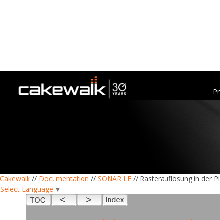
Pr
Cakewalk
//
Documentation
//
SONAR LE
// Rasterauflösung in der P
Select Language
▼