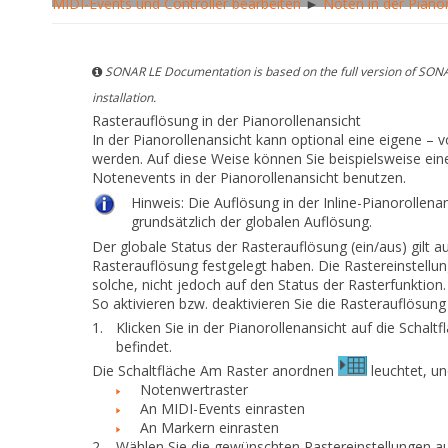
MIDI-Events und Controller bearbeiten
►
Noten in der Piano
SONAR LE Documentation is based on the full version of SONA
installation.
Rasterauflösung in der Pianorollenansicht
In der Pianorollenansicht kann optional eine eigene –
werden. Auf diese Weise können Sie beispielsweise eine
Notenevents in der Pianorollenansicht benutzen.
Hinweis:
Die Auflösung in der Inline-Pianorollenan
grundsätzlich der globalen Auflösung.
Der globale Status der Rasterauflösung (ein/aus) gilt a
Rasterauflösung festgelegt haben. Die Rastereinstellun
solche, nicht jedoch auf den Status der Rasterfunktion.
So aktivieren bzw. deaktivieren Sie die Rasterauflösung
1.
Klicken Sie in der Pianorollenansicht auf die Schalt
befindet.
Die Schaltfläche
Am Raster anordnen
leuchtet, u
Notenwertraster
An MIDI-Events einrasten
An Markern einrasten
2.
Wählen Sie die gewünschten Rastereinstellungen au