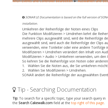
MIDI-Events und Controller bearbeiten
►
Auswählen und Bea
SONAR LE Documentation is based on the full version of SONA
installation.
Umkehren der Reihenfolge der Noten eines Clips
Die Funktion
Modifizieren > Umdrehen
kehrt die Reihe
mehrere Clips ausgewählt sind, wird die Reihenfolge de
ausgewählt sind, wird auch die Reihenfolge der Clips a
verwenden, eine Tonleiter oder eine andere Tonfolge 
Modifizieren > Umdrehen
verändert den Inhalt von Audi
Modifizieren > Audio > Umkehren
verwenden, um den In
So kehren Sie die Reihenfolge von Noten oder andere
1.
Wählen Sie die Noten aus, die Sie umkehren möcht
2.
Wählen Sie
Modifizieren > Umdrehen
.
SONAR ändert die Reihenfolge der ausgewählten Event
Tip - Searching Documentation
Tip:
To search for a specific topic, type your search query in
the
Search Cakewalk.com
field at the
top right of this page
.