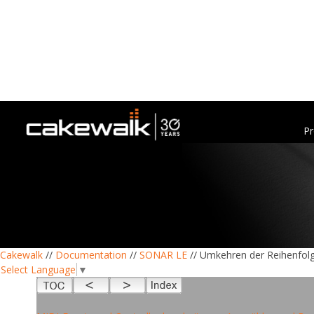
Pr
Cakewalk
//
Documentation
//
SONAR LE
// Umkehren der Reihenfolg
Select Language
▼