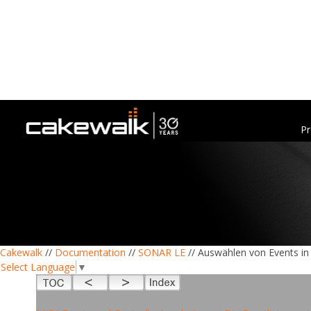
Pr
Cakewalk
//
Documentation
//
SONAR LE
// Auswählen von Events in 
Select Language
▼