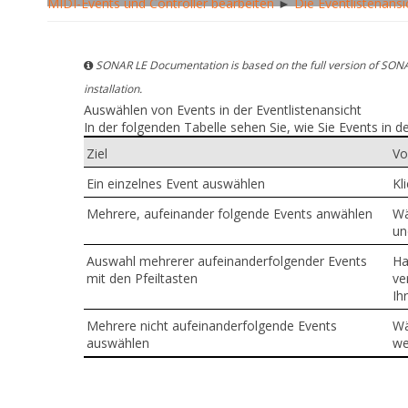
MIDI-Events und Controller bearbeiten
►
Die Eventlistenansi
SONAR LE Documentation is based on the full version of SONA
installation.
Auswählen von Events in der Eventlistenansicht
In der folgenden Tabelle sehen Sie, wie Sie Events in 
Ziel
Vo
Ein einzelnes Event auswählen
Kl
Mehrere, aufeinander folgende Events anwählen
Wä
un
Auswahl mehrerer aufeinanderfolgender Events
Ha
mit den Pfeiltasten
ve
Ih
Mehrere nicht aufeinanderfolgende Events
Wä
auswählen
we