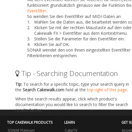
funktioniert grundsätzlich genauso wie die Funktion
Bea
Eventfilter
.
So wenden Sie den Eventfilter auf MIDI-Daten an
1.
Wählen Sie die Daten aus, die bearbeitet werden so
2.
Klicken Sie mit der rechten Maustaste auf den ode
Cakewalk FX > Eventfilter
aus dem Kontextmenü.
3.
Stellen Sie die Parameter für den Eventfilter ein.
4.
Klicken Sie auf
OK
.
SONAR wendet den von Ihnen eingestellten Eventfilter 
Filterkriterien entsprechen.
Tip - Searching Documentation
Tip:
To search for a specific topic, type your search query in
the
Search Cakewalk.com
field at the
top right of this page
.
When the search results appear, click which product's
documentation you would like to search to filter the search
results further.
TOP CAKEWALK PRODUCTS
LEARN
GET S
SONAR Platinum
CakeTV
Knowl