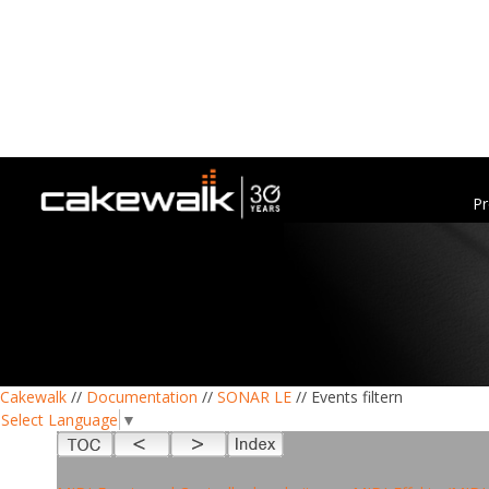
Pr
Cakewalk
//
Documentation
//
SONAR LE
// Events filtern
Select Language
▼