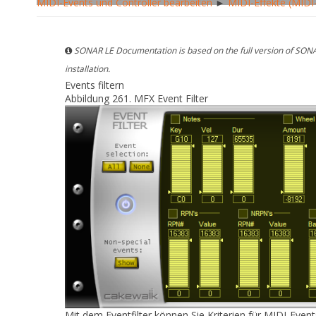
MIDI-Events und Controller bearbeiten
►
MIDI-Effekte (MIDI
SONAR LE Documentation is based on the full version of SONA
installation.
Events filtern
Abbildung 261.
MFX Event Filter
Mit dem
Eventfilter
können Sie Kriterien für MIDI-Event