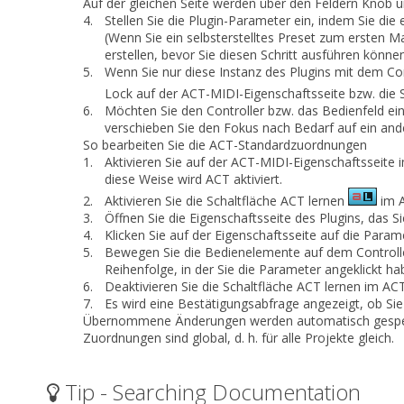
Auf der gleichen Seite werden über den Feldern
Knob
u
4.
Stellen Sie die Plugin-Parameter ein, indem Sie d
(Wenn Sie ein selbsterstelltes Preset zum erste
erstellen, bevor Sie diesen Schritt ausführen könn
5.
Wenn Sie nur diese Instanz des Plugins mit dem Con
Lock
auf der ACT-MIDI-Eigenschaftsseite bzw. die 
6.
Möchten Sie den Controller bzw. das Bedienfeld ein
verschieben Sie den Fokus nach Bedarf auf ein ande
So bearbeiten Sie die ACT-Standardzuordnungen
1.
Aktivieren Sie auf der ACT-MIDI-Eigenschaftsseite
diese Weise wird ACT aktiviert.
2.
Aktivieren Sie die Schaltfläche
ACT lernen
im A
3.
Öffnen Sie die Eigenschaftsseite des Plugins, das 
4.
Klicken Sie auf der Eigenschaftsseite auf die Param
5.
Bewegen Sie die Bedienelemente auf dem Controlle
Reihenfolge, in der Sie die Parameter angeklickt ha
6.
Deaktivieren Sie die Schaltfläche
ACT lernen
im ACT-
7.
Es wird eine Bestätigungsabfrage angezeigt, ob S
Übernommene Änderungen werden automatisch gespeich
Zuordnungen sind global, d. h. für alle Projekte gleich.
Tip - Searching Documentation