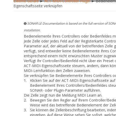
Externe Geräte
►
ACT-MIDI-Controller-Plugin
► Bedienelemen
Eigenschaftsseite verknüpfen
SONAR LE Documentation is based on the full version of SONA
installation.
Bedienelemente Ihres Controllers oder Bedienfeldes m
Jede Zelle oder jedes Feld auf der Registerkarte
Control
Parameter auf, der aktuell von der betreffenden Zelle 
verfügt, sind entweder keine Bedienelemente Ihres Cont
entsprechend einem nicht erwünschten Muster zugewi
Verfügt Ihr Controller/Bedienfeld nicht über ein Prese
ACT-MIDI-Eigenschaftsseite steuern, ändern, dann kön
MIDI-Lernfunktion den Zellen zuweisen.
Sie verknüpfen Sie Bedienelemente Ihres Controllers o
1.
Klicken Sie auf der ACT-MIDI-Eigenschaftsseite auf
Bedienelement Ihres Controllers/Bedienfeldes steue
SONAR- oder Plugin-Parameter aufführen.
Die Zelle zeigt nun die Meldung
MIDI Learn
an.
2.
Bewegen Sie den Regler auf Ihrem Controller/Bedie
Weise wird das betreffende Bedienelement der Zel
3.
Sie können die Zellenbeschriftung bearbeiten, inde
eingeben. Auf diese Weise sehen Sie sofort, welche