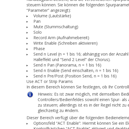
steuern können. Sie können die folgenden Spurparam
“Parameter”
angezeigt):
Volume (Lautstärke)
Pan
Mute (Stummschaltung)
Solo
Record Arm (Aufnahmebereit)
Write Enable (Schreiben aktivieren)
Phase
Send n Level (n = 1 bis 16; abhängig von der Anzahl
Halleffekt und “Send 2 Level” der Chorus).
Send n Pan (Panorama, n = 1 bis 16)
Send n Enable (Send einschalten, n = 1 bis 16)
Send n Pre/Post (Position Send, n = 1 bis 16)
Use ACT or Strip Params
In diesem Bereich können Sie festlegen, ob Ihr Control
Hinweis:
Es ist zwar möglich, mit demselben Bed
Controllers/Bedienfeldes sowohl einen Spur- als
zu steuern; allerdings ist es in der Regel nicht 
gleichzeitig zu #ndern.
Dieser Bereich verfügt über die folgenden Bedienelem
Optionsfeld “ACT Enable”: Hiermit können Sie ein 
Kontrollkästchen “ACT Enable” aktiviert und deakt