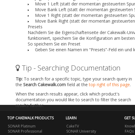
Move 1 Left (statt der momentan gesteuerten Spur
Move Bank Left (statt der momentan gesteuerten S
Move 1 Right (statt der momentan gesteuerten Spur
Move Bank Right (statt der momentan gesteuerten 
Presets
Nachdem Sie die Eigenschaftenseite der Cakewalk-Unive
funktioniert, speichern Sie die Konfiguration am besten
So speichern Sie ein Preset
Geben Sie einen Namen im
“Presets”
-Feld ein und 
Tip - Searching Documentation
Tip:
To search for a specific topic, type your search query in
the
Search Cakewalk.com
field at the
top right of this page
.
When the search results appear, click which product's
documentation you would like to search to filter the search
results further.
TOP CAKEWALK PRODUCTS
LEARN
GET S
SONAR Platinum
CakeTV
Knowl
SONAR Professional
SONAR University
FAQs