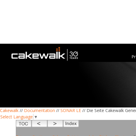
Pr
Cakewalk
//
Documentation
//
SONAR LE
// Die Seite Cakewalk Gener
Select Language
▼