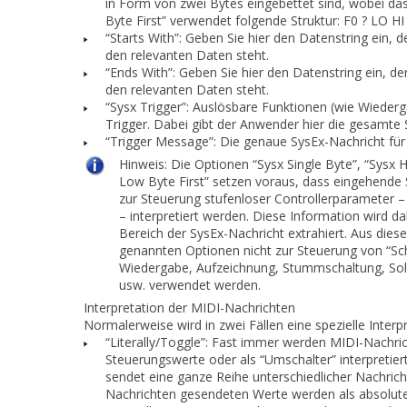
in Form von zwei Bytes eingebettet sind, wobei da
Byte First” verwendet folgende Struktur: F0 ? LO HI 
“Starts With”: Geben Sie hier den Datenstring ein,
den relevanten Daten steht.
“Ends With”: Geben Sie hier den Datenstring ein, d
den relevanten Daten steht.
“Sysx Trigger”: Auslösbare Funktionen (wie Wieder
Trigger. Dabei gibt der Anwender hier die gesamte S
“Trigger Message”: Die genaue SysEx-Nachricht für 
Hinweis:
Die Optionen “Sysx Single Byte”, “Sysx H
Low Byte First” setzen voraus, dass eingehende
zur Steuerung stufenloser Controllerparameter
– interpretiert werden. Diese Information wird d
Bereich der SysEx-Nachricht extrahiert. Aus die
genannten Optionen nicht zur Steuerung von “Sc
Wiedergabe, Aufzeichnung, Stummschaltung, Solo,
usw. verwendet werden.
Interpretation der MIDI-Nachrichten
Normalerweise wird in zwei Fällen eine spezielle Inter
“Literally/Toggle”: Fast immer werden MIDI-Nachri
Steuerungswerte oder als “Umschalter” interpretiert, 
sendet eine ganze Reihe unterschiedlicher Nachricht
Nachrichten gesendeten Werte werden als absolut