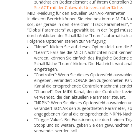
zunächst ein Bedienelement auf Ihrem Controller/B
Sie ACT mit der Cakewalk-Universaloberfläche
.
MIDI-Meldung für den aktuellen SONAR-Parameter
In diesem Bereich können Sie eine bestimmte MIDI-Na
soll, der gerade in den Bereichen “Track Parameters”, 
“Global Parameters” ausgewählt ist. In der Regel müss
durch Anklicken der Schaltfläche
“Learn”
automatisch au
Folgende Optionen stehen zur Verfügung:
“None”: Klicken Sie auf dieses Optionsfeld, um die
“Learn”: Falls Sie die MIDI-Nachrichten nicht kenn
werden, können Sie einfach das fragliche Bedienel
Schaltfläche
“Learn”
klicken. Die Nachricht wird an
eingetragen.
“Controller”: Wenn Sie dieses Optionsfeld auswähl
eingeben, verändert SONAR den zugeordneten Para
Kanal die entsprechende Controllernachricht sendet
“Channel”: Der MIDI-Kanal, den der Controller bez
verwendet, die den aktuellen Parameter steuert.
“NRPN”: Wenn Sie dieses Optionsfeld auswählen u
verändert SONAR den zugeordneten Parameter, sob
angegebenen Kanal die entsprechende NRPN-Nachr
“Trigger Value”: Bei Funktionen, die durch einen T
Stopp und so weiter), geben Sie den gewünschten 
verwendet werden soll.