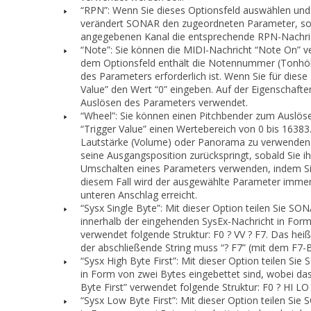
“RPN”: Wenn Sie dieses Optionsfeld auswählen un
verändert SONAR den zugeordneten Parameter, sob
angegebenen Kanal die entsprechende RPN-Nachric
“Note”: Sie können die MIDI-Nachricht “Note On” 
dem Optionsfeld enthält die Notennummer (Tonhöhe)
des Parameters erforderlich ist. Wenn Sie für dies
Value” den Wert “0” eingeben. Auf der Eigenschafte
Auslösen des Parameters verwendet.
“Wheel”: Sie können einen Pitchbender zum Auslös
“Trigger Value” einen Wertebereich von 0 bis 16383
Lautstärke (Volume) oder Panorama zu verwenden. 
seine Ausgangsposition zurückspringt, sobald Sie i
Umschalten eines Parameters verwenden, indem Sie 
diesem Fall wird der ausgewählte Parameter imme
unteren Anschlag erreicht.
“Sysx Single Byte”: Mit dieser Option teilen Sie SO
innerhalb der eingehenden SysEx-Nachricht in Form 
verwendet folgende Struktur: F0 ? VV ? F7. Das heiß
der abschließende String muss “? F7” (mit dem F7-B
“Sysx High Byte First”: Mit dieser Option teilen S
in Form von zwei Bytes eingebettet sind, wobei da
Byte First” verwendet folgende Struktur: F0 ? HI LO 
“Sysx Low Byte First”: Mit dieser Option teilen Si