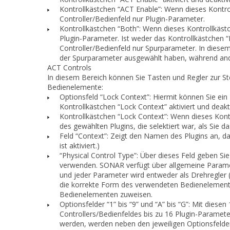
Kontrollkästchen “ACT Enable”: Wenn dieses Kontroll
Controller/Bedienfeld nur Plugin-Parameter.
Kontrollkästchen
“Both”
: Wenn dieses Kontrollkästc
Plugin-Parameter. Ist weder das Kontrollkästchen
“
Controller/Bedienfeld nur Spurparameter. In dies
der Spurparameter ausgewählt haben, während and
ACT Controls
In diesem Bereich können Sie Tasten und Regler zur St
Bedienelemente:
Optionsfeld “Lock Context”: Hiermit können Sie ei
Kontrollkästchen “Lock Context” aktiviert und deakt
Kontrollkästchen “Lock Context”: Wenn dieses Kontro
des gewählten Plugins, die selektiert war, als Sie d
Feld
“Context”
: Zeigt den Namen des Plugins an, d
ist aktiviert.)
“Physical Control Type”: Über dieses Feld geben S
verwenden. SONAR verfügt über allgemeine Paramet
und jeder Parameter wird entweder als Drehregler (Ro
die korrekte Form des verwendeten Bedienelement
Bedienelementen zuweisen.
Optionsfelder
“1”
bis
“9”
und
“A”
bis
“G”
: Mit diesen
Controllers/Bedienfeldes bis zu 16 Plugin-Paramet
werden, werden neben den jeweiligen Optionsfelde