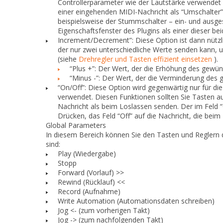
Controllerparameter wie der Lautstärke verwendet w
einer eingehenden MIDI-Nachricht als “Umschalter” (
beispielsweise der Stummschalter – ein- und ausg
Eigenschaftsfenster des Plugins als einer dieser bei
Increment/Decrement”: Diese Option ist dann nützl
der nur zwei unterschiedliche Werte senden kann,
(siehe
Drehregler und Tasten effizient einsetzen
).
“Plus +”: Der Wert, der die Erhöhung des gewü
“Minus -”: Der Wert, der die Verminderung des
“On/Off”: Diese Option wird gegenwärtig nur für di
verwendet. Diesen Funktionen sollten Sie Tasten a
Nachricht als beim Loslassen senden. Der im Feld
Drücken, das Feld
“Off”
auf die Nachricht, die beim
Global Parameters
In diesem Bereich können Sie den Tasten und Reglern
sind:
Play (Wiedergabe)
Stopp
Forward (Vorlauf) >>
Rewind (Rücklauf) <<
Record (Aufnahme)
Write Automation (Automationsdaten schreiben)
Jog <- (zum vorherigen Takt)
Jog -> (zum nachfolgenden Takt)