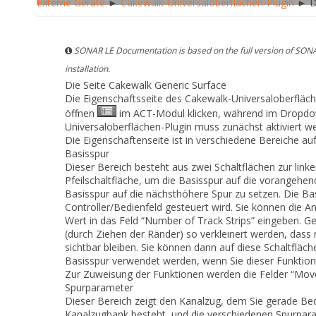
Externe Geräte
►
Cakewalk-Universaloberflächen-Plugin
► Di
SONAR LE Documentation is based on the full version of SONA
installation.
Die Seite Cakewalk Generic Surface
Die Eigenschaftsseite des Cakewalk-Universaloberfläch
öffnen
im ACT-Modul klicken, während im Drop
Universaloberflächen-Plugin muss zunächst aktiviert w
Die Eigenschaftenseite ist in verschiedene Bereiche au
Basisspur
Dieser Bereich besteht aus zwei Schaltflächen zur linken
Pfeilschaltfläche, um die Basisspur auf die vorangehend
Basisspur auf die nächsthöhere Spur zu setzen. Die Basi
Controller/Bedienfeld gesteuert wird. Sie können die 
Wert in das Feld “Number of Track Strips” eingeben. G
(durch Ziehen der Ränder) so verkleinert werden, dass 
sichtbar bleiben. Sie können dann auf diese Schaltflä
Basisspur verwendet werden, wenn Sie dieser Funktio
Zur Zuweisung der Funktionen werden die Felder “Move 
Spurparameter
Dieser Bereich zeigt den Kanalzug, dem Sie gerade Be
Kanalzugbank besteht, und die verschiedenen Spurparam