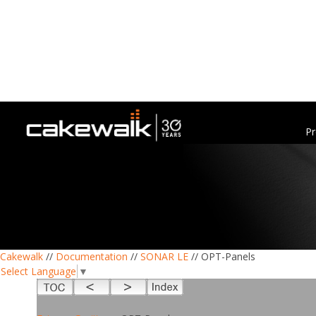
Pr
Cakewalk
//
Documentation
//
SONAR LE
// OPT-Panels
Select Language
▼