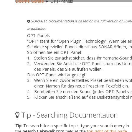
Externe Geräte
► OPT-Panels
SONAR LE Documentation is based on the full version of SONA
installation.
OPT-Panels
“OPT” steht für “Open Plugin Technology”. Wenn Sie
Sie diese speziellen Panels direkt aus SONAR öffnen, I
So öffnen Sie ein OPT-Panel
1.
Stellen Sie zunächst sicher, dass Ihr Yamaha-Soun
2.
Verwenden Sie
Ansicht > OPT-Panels
, um das Unte
des Panels, das Sie aufrufen wollen.
Das OPT-Panel wird angezeigt.
3.
Wenn Sie ein zuvor erstelltes Preset bearbeiten wol
einen Namen für das neue Preset im Textfeld ein.
4.
Bearbeiten Sie nun den Sound (jedes OPT-Panel verf
5.
Klicken Sie anschließend auf das Diskettensymbol 
Tip - Searching Documentation
Tip:
To search for a specific topic, type your search query in
the
Search Cakewalk.com
field at the
top right of this page
.