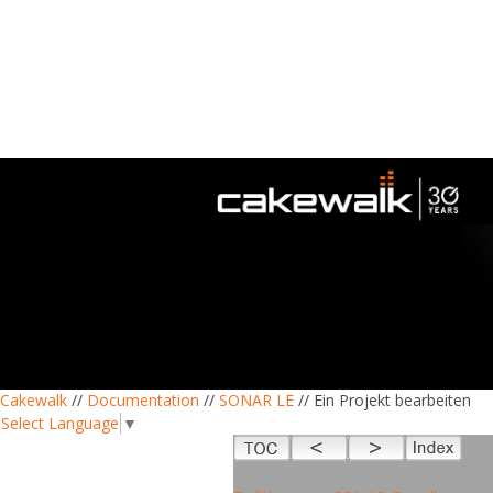
Cakewalk
//
Documentation
//
SONAR LE
// Ein Projekt bearbeiten
Select Language
▼