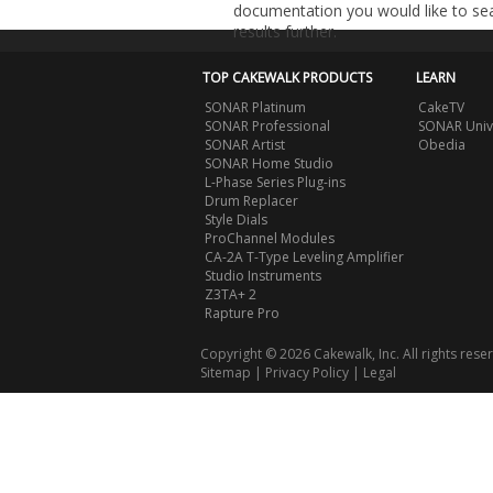
documentation you would like to sear
results further.
TOP CAKEWALK PRODUCTS
LEARN
SONAR Platinum
CakeTV
SONAR Professional
SONAR Univ
SONAR Artist
Obedia
SONAR Home Studio
L-Phase Series Plug-ins
Drum Replacer
Style Dials
ProChannel Modules
CA-2A T-Type Leveling Amplifier
Studio Instruments
Z3TA+ 2
Rapture Pro
Copyright © 2026 Cakewalk, Inc. All rights rese
Sitemap
|
Privacy Policy
|
Legal