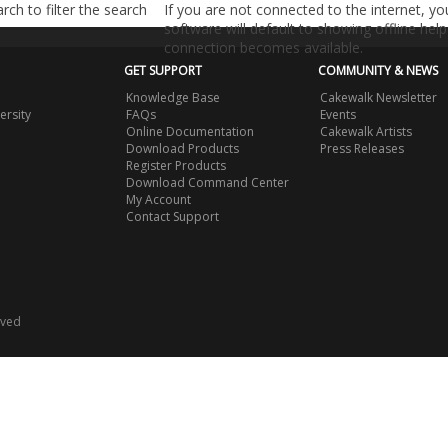
ch to filter the search
If you are not connected to the internet, y
software will default to showing offline help 
connection becomes available.
GET SUPPORT
COMMUNITY & NEWS
Knowledge Base
Cakewalk Newsletter
ersity
FAQs
Events
Online Documentation
Cakewalk Artists
Download Products
Press Releases
Register Products
Download Command Center
My Account
Contact Support
rved