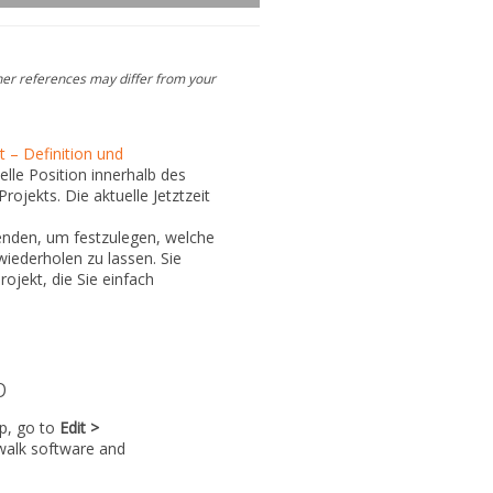
her references may differ from your
it – Definition und
elle Position innerhalb des
ojekts. Die aktuelle Jetztzeit
enden, um festzulegen, welche
ederholen zu lassen. Sie
ojekt, die Sie einfach
p
lp, go to
Edit >
walk software and