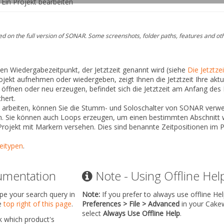
Ein Projekt bearbeiten
 on the full version of SONAR. Some screenshots, folder paths, features and ot
len Wiedergabezeitpunkt, der Jetztzeit genannt wird (siehe
Die Jetztze
ojekt aufnehmen oder wiedergeben, zeigt Ihnen die Jetztzeit Ihre aktu
 öffnen oder neu erzeugen, befindet sich die Jetztzeit am Anfang des Pr
hert.
 arbeiten, können Sie die Stumm- und Soloschalter von SONAR verw
 Sie können auch Loops erzeugen, um einen bestimmten Abschnitt wi
Projekt mit
Markern
versehen. Dies sind benannte Zeitpositionen im Pr
itypen
.
umentation
Note - Using Offline Hel
ype your search query in
Note:
If you prefer to always use offline He
he
top right of this page
.
Preferences > File > Advanced
in your Cake
select
Always Use Offline Help
.
k which product's