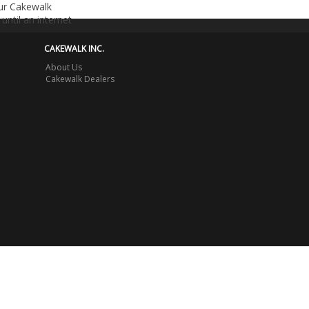
our Cakewalk
until an internet
CAKEWALK INC.
About Us
Cakewalk Dealers