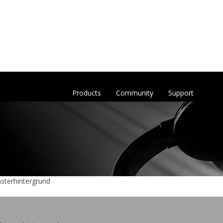
Products
Community
Support
nsterhintergrund