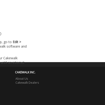
p
lp, go to
Edit >
walk software and
our Cakewalk
until an internet
CAKEWALK INC.
About Us
Cakewalk Dealers