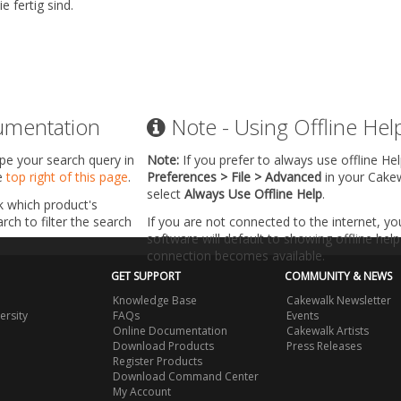
e fertig sind.
umentation
Note - Using Offline Hel
ype your search query in
Note:
If you prefer to always use offline He
he
top right of this page
.
Preferences > File > Advanced
in your Cake
select
Always Use Offline Help
.
k which product's
ch to filter the search
If you are not connected to the internet, y
software will default to showing offline help 
connection becomes available.
GET SUPPORT
COMMUNITY & NEWS
Knowledge Base
Cakewalk Newsletter
ersity
FAQs
Events
Online Documentation
Cakewalk Artists
Download Products
Press Releases
Register Products
Download Command Center
My Account