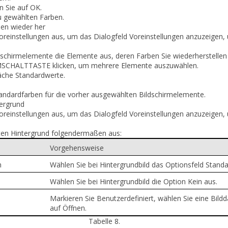
en Sie auf
OK
.
 gewählten Farben.
ben wieder her
oreinstellungen
aus, um das Dialogfeld
Voreinstellungen
anzuzeigen, u
dschirmelemente
die Elemente aus, deren Farben Sie wiederherstelle
MSCHALTTASTE klicken, um mehrere Elemente auszuwählen.
läche
Standardwerte
.
andardfarben für die vorher ausgewählten Bildschirmelemente.
tergrund
oreinstellungen
aus, um das Dialogfeld
Voreinstellungen
anzuzeigen, u
en Hintergrund folgendermaßen aus:
Vorgehensweise
n
Wählen Sie bei Hintergrundbild das Optionsfeld Standa
n
Wählen Sie bei Hintergrundbild die Option Kein aus.
Markieren Sie Benutzerdefiniert, wählen Sie eine Bildd
auf Öffnen.
Tabelle 8.