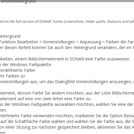
Fensterhintergrund
 on the full version of SONAR. Some screenshots, folder paths, features and ot
hintergrund
 Funktion
Bearbeiten > Voreinstellungen > Anpassung > Farben
die Far
er diesen Befehl können Sie auch den Hintergrund verändern, der im
chkeiten, einem Bildschirmelement in SONAR eine Farbe zuzuweisen:
n der Windows-Farbpalette.
erdefinierte Farbe.
rte Farben zu
oreinstellungen
aus, um das Dialogfeld
Voreinstellungen
anzuzeigen, u
element, dessen Farbe Sie ändern möchten, aus der Liste
Bildschirm
element auf eine von zwei Arten eine Farbe zu:
us der Windows-Farbpalette auswählen möchten, wählen Sie eine der 
men
.
rdefinierte Farbe verwenden möchten, markieren Sie die Option
Benut
e auf die Schaltfläche
Farbe wählen
und wählen Sie die Farbe aus, die 
on einer Sitzung zur nächsten gespeichert bleiben, aktivieren Sie das
ern
.