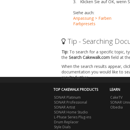
3.
Klicken Sie auf
OK
, wenn Si
Siehe auch:
Anpassung > Farben
Farbpresets
Tip - Searching Doc
Tip:
To search for a specific topic, t
the
Search Cakewalk.com
field at t
When the search results appear, clic
documentation you would like to sear
results further.
TOP CAKEWALK PRODUCTS
LEARN
SONAR Platinum
CakeTV
SONAR Professional
SONAR Univ
SONAR Artist
Obedia
SONAR Home Studio
L-Phase Series Plug-ins
Drum Replacer
Style Dials