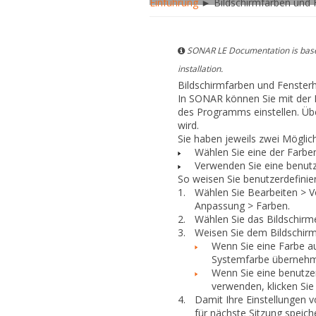
Einführung
► Bildschirmfarben und 
SONAR LE Documentation is based
installation.
Bildschirmfarben und Fenster
In SONAR können Sie mit der
des Programms einstellen. Üb
wird.
Sie haben jeweils zwei Mögli
Wählen Sie eine der Farbe
Verwenden Sie eine benutz
So weisen Sie benutzerdefinie
1.
Wählen Sie
Bearbeiten > V
Anpassung > Farben
.
2.
Wählen Sie das Bildschirm
3.
Weisen Sie dem Bildschirm
Wenn Sie eine Farbe a
Systemfarbe überneh
Wenn Sie eine benutze
verwenden
, klicken Si
4.
Damit Ihre Einstellungen v
für nächste Sitzung speich