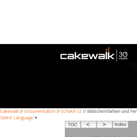
Cakewalk
//
Documentation
//
SONAR LE
// Bildschirmfarben und Fe
Select Language
▼