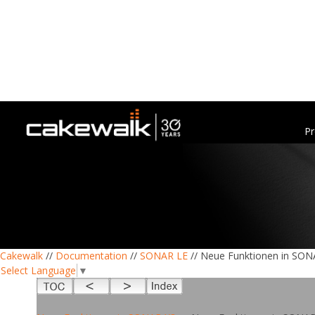
Pr
Cakewalk
//
Documentation
//
SONAR LE
// Neue Funktionen in SON
Select Language
▼