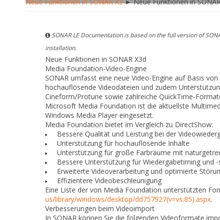
Neue Funktionen in SONAR X3
► Neue Funktionen in SONAR
SONAR LE Documentation is based on the full version of SONA
installation.
Neue Funktionen in SONAR X3d
Media Foundation-Video-Engine
SONAR umfasst eine neue Video-Engine auf Basis von 
hochauflösende Videodateien und zudem Unterstützun
Cineform/Protune sowie zahlreiche QuickTime-Formate 
Microsoft Media Foundation ist die aktuellste Multime
Windows Media Player eingesetzt.
Media Foundation bietet im Vergleich zu DirectShow:
Bessere Qualität und Leistung bei der Videowieder
Unterstützung für hochauflösende Inhalte
Unterstützung für große Farbräume mit naturgetreu
Bessere Unterstützung für Wiedergabetiming und -
Erweiterte Videoverarbeitung und optimierte Störun
Effizientere Videobeschleunigung
Eine Liste der von Media Foundation unterstützten For
us/library/windows/desktop/dd757927(v=vs.85).aspx
.
Verbesserungen beim Videoimport
In SONAR können Sie die folgenden Videoformate impo