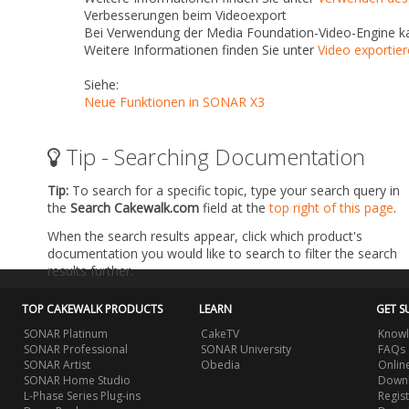
Verbesserungen beim Videoexport
Bei Verwendung der Media Foundation-Video-Engine k
Weitere Informationen finden Sie unter
Video exportie
Siehe:
Neue Funktionen in SONAR X3
Tip - Searching Documentation
Tip:
To search for a specific topic, type your search query in
the
Search Cakewalk.com
field at the
top right of this page
.
When the search results appear, click which product's
documentation you would like to search to filter the search
results further.
TOP CAKEWALK PRODUCTS
LEARN
GET S
SONAR Platinum
CakeTV
Knowl
SONAR Professional
SONAR University
FAQs
SONAR Artist
Obedia
Onlin
SONAR Home Studio
Downl
L-Phase Series Plug-ins
Regis