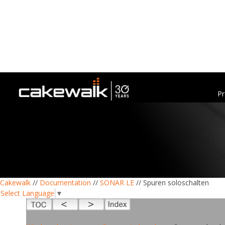
Pr
Cakewalk
//
Documentation
//
SONAR LE
// Spuren soloschalten
Select Language
▼