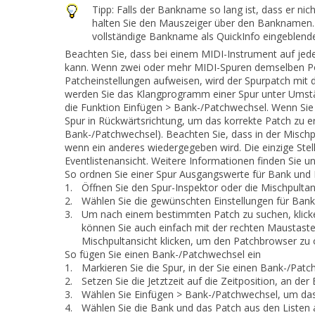
Tipp:
Falls der Bankname so lang ist, dass er nic
halten Sie den Mauszeiger über den Banknamen. 
vollständige Bankname als QuickInfo eingeblende
Beachten Sie, dass bei einem MIDI-Instrument auf jede
kann. Wenn zwei oder mehr MIDI-Spuren demselben Por
Patcheinstellungen aufweisen, wird der Spurpatch mi
werden Sie das Klangprogramm einer Spur unter Umst
die Funktion
Einfügen > Bank-/Patchwechsel
. Wenn Sie
Spur in Rückwärtsrichtung, um das korrekte Patch zu e
Bank-/Patchwechsel). Beachten Sie, dass in der Mischp
wenn ein anderes wiedergegeben wird. Die einzige Stel
Eventlistenansicht. Weitere Informationen finden Sie u
So ordnen Sie einer Spur Ausgangswerte für Bank und 
1.
Öffnen Sie den Spur-Inspektor oder die Mischpultan
2.
Wählen Sie die gewünschten Einstellungen für Bank
3.
Um nach einem bestimmten Patch zu suchen, klicke
können Sie auch einfach mit der rechten Maustaste 
Mischpultansicht klicken, um den Patchbrowser zu 
So fügen Sie einen Bank-/Patchwechsel ein
1.
Markieren Sie die Spur, in der Sie einen Bank-/Pa
2.
Setzen Sie die Jetztzeit auf die Zeitposition, an d
3.
Wählen Sie
Einfügen > Bank-/Patchwechsel
, um da
4.
Wählen Sie die Bank und das Patch aus den Listen 