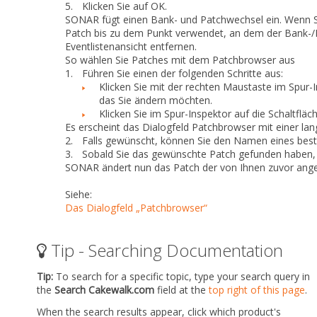
5.
Klicken Sie auf
OK
.
SONAR fügt einen Bank- und Patchwechsel ein. Wenn Si
Patch bis zu dem Punkt verwendet, an dem der Bank-/P
Eventlistenansicht entfernen.
So wählen Sie Patches mit dem Patchbrowser aus
1.
Führen Sie
einen
der folgenden Schritte aus:
Klicken Sie mit der rechten Maustaste im Spur-
das Sie ändern möchten.
Klicken Sie im Spur-Inspektor auf die Schaltflä
Es erscheint das Dialogfeld
Patchbrowser
mit einer lang
2.
Falls gewünscht, können Sie den Namen eines best
3.
Sobald Sie das gewünschte Patch gefunden haben, 
SONAR ändert nun das Patch der von Ihnen zuvor ange
Siehe:
Das Dialogfeld „Patchbrowser“
Tip - Searching Documentation
Tip:
To search for a specific topic, type your search query in
the
Search Cakewalk.com
field at the
top right of this page
.
When the search results appear, click which product's