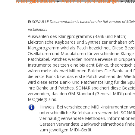
Wiedergabe steuern
►
Ändern der Spureinstellungen
► Auswä
SONAR LE Documentation is based on the full version of SONA
installation.
Auswählen des Klangprogramms (Bank und Patch)
Elektronische Keyboards und Synthesizer enthalten of
Klangprogramm wird als
Patch
bezeichnet. Diese Beze
Oszillatoren und Modulatoren für verschiedene Kläng
Patchkabel. Patches werden normalerweise in Gruppen
Instrumente besitzen eine bis acht Bänke, theoretisch 
wären mehr als zwei Millionen Patches.Die Bank- und P
die erste Bank bzw. das erste Patch während der Wie
wird diese erste Bank- und Patcheinstellung für die S
ihre Bänke und Patches. SONAR speichert diese Bezeich
verwenden, das den GM-Standard (General MIDI) unterstü
festgelegt sind.
Hinweis:
Bei verschiedene MIDI-Instrumenten w
unterschiedliche Befehlsarten verwendet. SONAR
vier häufig verwendete Methoden. Informationen
Geräten verwendete Bankwechselmethode finden
zum jeweiligen MIDI-Gerät.