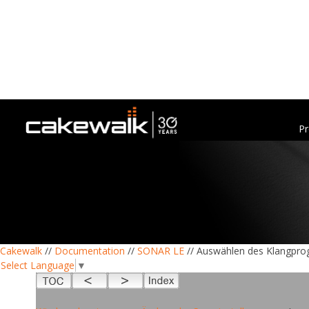
Pr
Cakewalk
//
Documentation
//
SONAR LE
// Auswählen des Klangpro
Select Language
▼