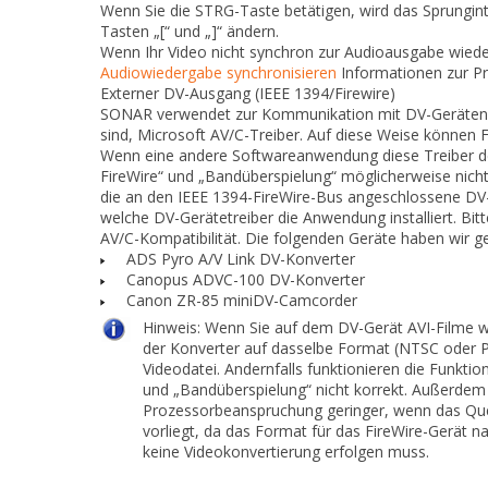
Wenn Sie die STRG-Taste betätigen, wird das Sprunginte
Tasten „[“ und „]“ ändern.
Wenn Ihr Video nicht synchron zur Audioausgabe wiede
Audiowiedergabe synchronisieren
Informationen zur P
Externer DV-Ausgang (IEEE 1394/Firewire)
SONAR verwendet zur Kommunikation mit DV-Geräten, 
sind, Microsoft AV/C-Treiber. Auf diese Weise können 
Wenn eine andere Softwareanwendung diese Treiber dea
FireWire“ und „Bandüberspielung“ möglicherweise nicht
die an den IEEE 1394-FireWire-Bus angeschlossene DV-
welche DV-Gerätetreiber die Anwendung installiert. Bi
AV/C-Kompatibilität. Die folgenden Geräte haben wir 
ADS Pyro A/V Link DV-Konverter
Canopus ADVC-100 DV-Konverter
Canon ZR-85 miniDV-Camcorder
Hinweis:
Wenn Sie auf dem DV-Gerät AVI-Filme 
der Konverter auf dasselbe Format (NTSC oder P
Videodatei. Andernfalls funktionieren die Funkti
und „Bandüberspielung“ nicht korrekt. Außerdem 
Prozessorbeanspruchung geringer, wenn das Que
vorliegt, da das Format für das FireWire-Gerät n
keine Videokonvertierung erfolgen muss.