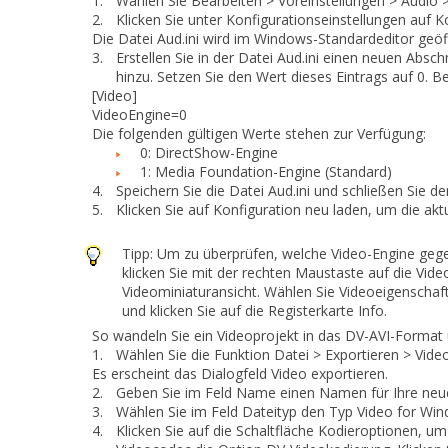
1.
Wählen Sie
Bearbeiten > Voreinstellungen > Audio 
2.
Klicken Sie unter
Konfigurationseinstellungen
auf
K
Die Datei
Aud.ini
wird im Windows-Standardeditor geöf
3.
Erstellen Sie in der Datei
Aud.ini
einen neuen Absch
hinzu. Setzen Sie den Wert dieses Eintrags auf 0. Bei
[Video]
VideoEngine=0
Die folgenden gültigen Werte stehen zur Verfügung:
0: DirectShow-Engine
1: Media Foundation-Engine (Standard)
4.
Speichern Sie die Datei
Aud.ini
und schließen Sie de
5.
Klicken Sie auf
Konfiguration neu laden
, um die akt
Tipp:
Um zu überprüfen, welche Video-Engine gege
klicken Sie mit der rechten Maustaste auf die Vide
Videominiaturansicht. Wählen Sie
Videoeigenschaf
und klicken Sie auf die Registerkarte
Info
.
So wandeln Sie ein Videoprojekt in das DV-AVI-Format
1.
Wählen Sie die Funktion
Datei > Exportieren > Vide
Es erscheint das Dialogfeld
Video exportieren
.
2.
Geben Sie im Feld
Name
einen Namen für Ihre neue
3.
Wählen Sie im Feld
Dateityp
den Typ
Video for Wi
4.
Klicken Sie auf die Schaltfläche
Kodieroptionen
, um