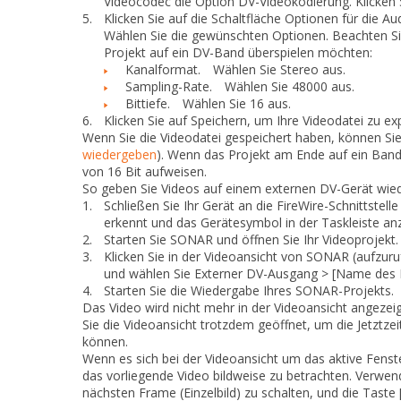
Videocodec
die Option
DV-Videokodierung
. Klicken
5.
Klicken Sie auf die Schaltfläche
Optionen für die A
Wählen Sie die gewünschten Optionen. Beachten Sie
Projekt auf ein DV-Band überspielen möchten:
Kanalformat.
Wählen Sie
Stereo
aus.
Sampling-Rate.
Wählen Sie
48000
aus.
Bittiefe.
Wählen Sie
16
aus.
6.
Klicken Sie auf
Speichern
, um Ihre Videodatei zu ex
Wenn Sie die Videodatei gespeichert haben, können Sie 
wiedergeben
). Wenn das Projekt am Ende auf ein Band
von 16 Bit aufweisen.
So geben Sie Videos auf einem externen DV-Gerät wie
1.
Schließen Sie Ihr Gerät an die FireWire-Schnittste
erkennt und das Gerätesymbol in der Taskleiste anz
2.
Starten Sie SONAR und öffnen Sie Ihr Videoprojekt.
3.
Klicken Sie in der Videoansicht von SONAR (aufzur
und wählen Sie
Externer DV-Ausgang > [Name des 
4.
Starten Sie die Wiedergabe Ihres SONAR-Projekts.
Das Video wird nicht mehr in der Videoansicht angeze
Sie die Videoansicht trotzdem geöffnet, um die Jetztze
können.
Wenn es sich bei der Videoansicht um das aktive Fenst
das vorliegende Video bildweise zu betrachten. Verwe
nächsten Frame (Einzelbild) zu schalten, und die Tas