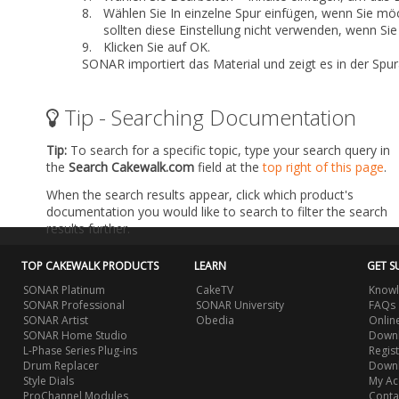
8.
Wählen Sie
In einzelne Spur einfügen
, wenn Sie möc
sollten diese Einstellung nicht verwenden, wenn Sie
9.
Klicken Sie auf
OK
.
SONAR importiert das Material und zeigt es in der Spur
Tip - Searching Documentation
Tip:
To search for a specific topic, type your search query in
the
Search Cakewalk.com
field at the
top right of this page
.
When the search results appear, click which product's
documentation you would like to search to filter the search
results further.
TOP CAKEWALK PRODUCTS
LEARN
GET S
SONAR Platinum
CakeTV
Knowl
SONAR Professional
SONAR University
FAQs
SONAR Artist
Obedia
Onlin
SONAR Home Studio
Downl
L-Phase Series Plug-ins
Regis
Drum Replacer
Down
Style Dials
My Ac
ProChannel Modules
Conta