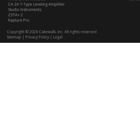
CA-2A T-Type Leveling Amplifier
Studio Instruments
Z3TA+ 2
Rapture Pro
Copyright © 2026 Cakewalk, Inc. All rights reserved
Sitemap
|
Privacy Policy
|
Legal