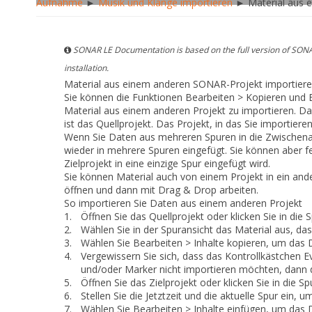
Aufnahme
►
Musik und Klänge importieren
► Material aus 
SONAR LE Documentation is based on the full version of SONA
installation.
Material aus einem anderen SONAR-Projekt importier
Sie können die Funktionen
Bearbeiten > Kopieren
und
Material aus einem anderen Projekt zu importieren. Das
ist das
Quellprojekt
. Das Projekt, in das Sie importieren
Wenn Sie Daten aus mehreren Spuren in die Zwischen
wieder in mehrere Spuren eingefügt. Sie können aber 
Zielprojekt in eine einzige Spur eingefügt wird.
Sie können Material auch von einem Projekt in ein and
öffnen und dann mit Drag & Drop arbeiten.
So importieren Sie Daten aus einem anderen Projekt
1.
Öffnen Sie das Quellprojekt oder klicken Sie in die 
2.
Wählen Sie in der Spuransicht das Material aus, da
3.
Wählen Sie
Bearbeiten > Inhalte kopieren
, um das 
4.
Vergewissern Sie sich, dass das Kontrollkästchen
E
und/oder Marker nicht importieren möchten, dann d
5.
Öffnen Sie das Zielprojekt oder klicken Sie in die Sp
6.
Stellen Sie die Jetztzeit und die aktuelle Spur ein,
7.
Wählen Sie
Bearbeiten > Inhalte einfügen
, um das 