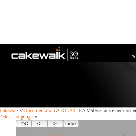
Pr
Cakewalk
//
Documentation
//
SONAR LE
// Material aus einem ande
Select Language
▼