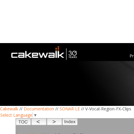
Pr
Cakewalk
//
Documentation
//
SONAR LE
// V-Vocal-Region-FX-Clips
Select Language
▼