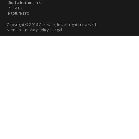
Studio Instruments
Z3TA+ 2
Rapture Pro
Copyright © 2026 Cakewalk, Inc. All rights reserved
Sitemap
|
Privacy Policy
|
Legal