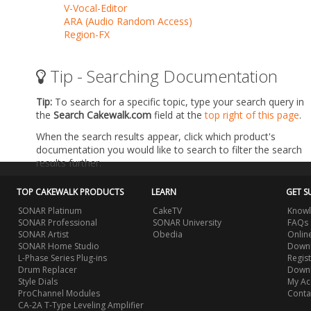
V-Vocal-Editor
ARA (Audio Random Access)
Region-FX
Tip - Searching Documentation
Tip:
To search for a specific topic, type your search query in
the
Search Cakewalk.com
field at the
top right of this page
.
When the search results appear, click which product's
documentation you would like to search to filter the search
results further.
TOP CAKEWALK PRODUCTS
LEARN
GET S
SONAR Platinum
CakeTV
Knowl
SONAR Professional
SONAR University
FAQs
SONAR Artist
Obedia
Onlin
SONAR Home Studio
Downl
L-Phase Series Plug-ins
Regis
Drum Replacer
Down
Style Dials
My Ac
ProChannel Modules
Conta
CA-2A T-Type Leveling Amplifier