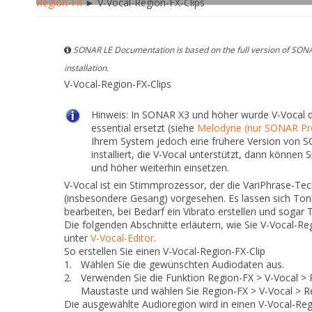
Region-FX
► V-Vocal-Region-FX-Clips
SONAR LE Documentation is based on the full version of SONA
installation.
V-Vocal-Region-FX-Clips
Hinweis:
In SONAR X3 und höher wurde V-Vocal
essential ersetzt (siehe
Melodyne (nur SONAR Pro
Ihrem System jedoch eine frühere Version von 
installiert, die V-Vocal unterstützt, dann können
und höher weiterhin einsetzen.
V-Vocal ist ein Stimmprozessor, der die VariPhrase-Te
(insbesondere Gesang) vorgesehen. Es lassen sich T
bearbeiten, bei Bedarf ein Vibrato erstellen und sogar T
Die folgenden Abschnitte erläutern, wie Sie V-Vocal-Re
unter
V-Vocal-Editor
.
So erstellen Sie einen V-Vocal-Region-FX-Clip
1.
Wählen Sie die gewünschten Audiodaten aus.
2.
Verwenden Sie die Funktion
Region-FX > V-Vocal > 
Maustaste und wählen Sie
Region-FX > V-Vocal > R
Die ausgewählte Audioregion wird in einen V-Vocal-Reg