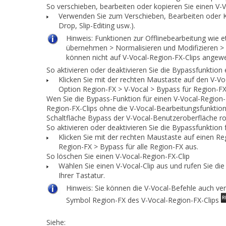
So verschieben, bearbeiten oder kopieren Sie einen V-
Verwenden Sie zum Verschieben, Bearbeiten oder Ko
Drop, Slip-Editing usw.).
Hinweis:
Funktionen zur Offlinebearbeitung wie 
übernehmen > Normalisieren
und
Modifizieren >
können nicht auf V-Vocal-Region-FX-Clips angew
So aktivieren oder deaktivieren Sie die Bypassfunktion
Klicken Sie mit der rechten Maustaste auf den V-V
Option
Region-FX > V-Vocal > Bypass für Region-F
Wen Sie die Bypass-Funktion für einen V-Vocal-Region-F
Region-FX-Clips ohne die V-Vocal-Bearbeitungsfunktio
Schaltfläche
Bypass
der V-Vocal-Benutzeroberfläche ro
So aktivieren oder deaktivieren Sie die Bypassfunktion 
Klicken Sie mit der rechten Maustaste auf einen R
Region-FX > Bypass für alle Region-FX
aus.
So löschen Sie einen V-Vocal-Region-FX-Clip
Wählen Sie einen V-Vocal-Clip aus und rufen Sie di
Ihrer Tastatur.
Hinweis:
Sie können die V-Vocal-Befehle auch ve
Symbol
Region-FX
des V-Vocal-Region-FX-Clips
Siehe: