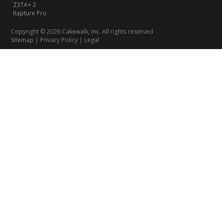
Z3TA+ 2
Rapture Pro
Copyright © 2026 Cakewalk, Inc. All rights reserved
Sitemap
|
Privacy Policy
|
Legal