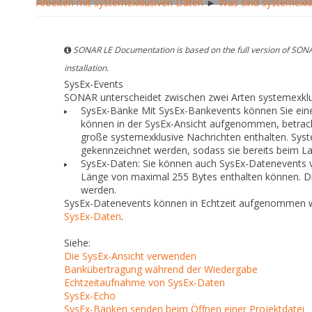
Arbeiten mit systemexklusiven Daten
►
Was sind systemexkl
SONAR LE Documentation is based on the full version of SONA
installation.
SysEx-Events
SONAR unterscheidet zwischen zwei Arten systemexklu
SysEx-Bänke
Mit SysEx-Bankevents können Sie eine
können in der SysEx-Ansicht aufgenommen, betrach
große systemexklusive Nachrichten enthalten. Sys
gekennzeichnet werden, sodass sie bereits beim Lad
SysEx-Daten:
Sie können auch SysEx-Datenevents ve
Länge von maximal 255 Bytes enthalten können. Die
werden.
SysEx-Datenevents können in Echtzeit aufgenommen we
SysEx-Daten
.
Siehe:
Die SysEx-Ansicht verwenden
Bankübertragung während der Wiedergabe
Echtzeitaufnahme von SysEx-Daten
SysEx-Echo
SysEx-Bänken senden beim Öffnen einer Projektdatei