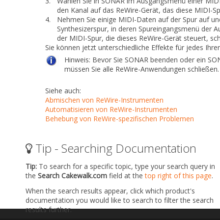
3.
Wählen Sie in SONAR
im Ausgangsmenü einer MIDI
den Kanal auf das ReWire-Gerät, das diese MIDI-Sp
4.
Nehmen Sie einige MIDI-Daten auf der Spur auf und
Synthesizerspur, in deren Spureingangsmenü der Au
der MIDI-Spur, die dieses ReWire-Gerät steuert, sc
Sie können jetzt unterschiedliche Effekte für jedes Ih
Hinweis:
Bevor Sie SONAR beenden oder ein SON
müssen Sie alle ReWire-Anwendungen schließen.
Siehe auch:
Abmischen von ReWire-Instrumenten
Automatisieren von ReWire-Instrumenten
Behebung von ReWire-spezifischen Problemen
Tip - Searching Documentation
Tip:
To search for a specific topic, type your search query in
the
Search Cakewalk.com
field at the
top right of this page
.
When the search results appear, click which product's
documentation you would like to search to filter the search
results further.