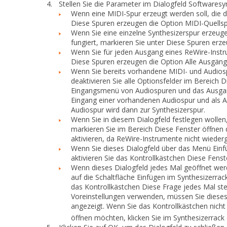
4.
Stellen Sie die Parameter im Dialogfeld
Softwaresyn
Wenn eine MIDI-Spur erzeugt werden soll, die 
Diese Spuren erzeugen
die Option
MIDI-Quells
Wenn Sie eine einzelne Synthesizerspur erzeug
fungiert, markieren Sie unter
Diese Spuren erz
Wenn Sie für jeden Ausgang eines ReWire-Instr
Diese Spuren erzeugen
die Option
Alle Ausgäng
Wenn Sie bereits vorhandene MIDI- und Audios
deaktivieren Sie
alle
Optionsfelder im Bereich
D
Eingangsmenü von Audiospuren und das Ausgan
Eingang einer vorhandenen Audiospur und als 
Audiospur wird dann zur Synthesizerspur.
Wenn Sie in diesem Dialogfeld festlegen wollen
markieren Sie im Bereich
Diese Fenster öffnen
aktivieren, da ReWire-Instrumente nicht wieder
Wenn Sie dieses Dialogfeld über das Menü
Einf
aktivieren Sie das Kontrollkästchen
Diese Fenst
Wenn dieses Dialogfeld jedes Mal geöffnet wer
auf die Schaltfläche
Einfügen
im Synthesizerrac
das Kontrollkästchen
Diese Frage jedes Mal ste
Voreinstellungen verwenden, müssen Sie dieses 
angezeigt. Wenn Sie das Kontrollkästchen nicht
öffnen möchten, klicken Sie im Synthesizerrack 