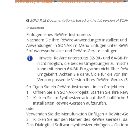
Softwaresynthesizer
►
Verbesserte ReWire-Funktionalität
► E
SONAR LE Documentation is based on the full version of SONA
installation.
Einfügen eines ReWire-Instruments
Nachdem Sie Ihre ReWire-Anwendungen installiert und
Anwendungen in SONAR im Menü
Einfügen
unter
ReWi
Softwaresynthesizer und ReWire-Geräte
einfügen.
Hinweis:
ReWire unterstützt 32-Bit- und 64-Bit-P
nicht möglich, die beiden Umgebungen zu misch
kann mit einem 64-Bit-Programm nicht über Re
umgekehrt. Achten Sie darauf, die für die von 
Version passende Version Ihres ReWire-Geräts (32
So fügen Sie ein ReWire-Instrument in ein Projekt ein
1.
Öffnen Sie ein SONAR-Projekt. Starten Sie Ihre Re
2.
Klicken Sie im Synthesizerrack auf die Schaltfläche
installierten ReWire-Geräten aufzurufen.
oder
Verwenden Sie die Menüfunktion
Einfügen > ReWire-Ge
3.
Klicken Sie auf den Namen des ReWire-Gerätes, das
Das Dialogfeld
Softwaresynthesizer einfügen – Option