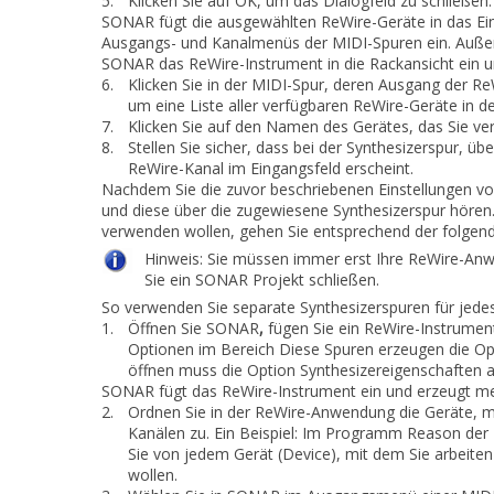
5.
Klicken Sie auf
OK
, um das Dialogfeld zu schließen.
SONAR
fügt die ausgewählten ReWire-Geräte in das E
Ausgangs- und Kanalmenüs der MIDI-Spuren ein. Außer
SONAR das ReWire-Instrument in die Rackansicht ein 
6.
Klicken Sie in der MIDI-Spur, deren Ausgang der Re
um eine Liste aller verfügbaren ReWire-Geräte in 
7.
Klicken Sie auf den Namen des Gerätes, das Sie ve
8.
Stellen Sie sicher, dass bei der Synthesizerspur, ü
ReWire-Kanal im Eingangsfeld erscheint.
Nachdem Sie die zuvor beschriebenen Einstellungen 
und diese über die zugewiesene Synthesizerspur hören
verwenden wollen, gehen Sie entsprechend der folgen
Hinweis:
Sie müssen immer erst Ihre ReWire-Anw
Sie ein SONAR Projekt schließen.
So verwenden Sie separate Synthesizerspuren für jede
1.
Öffnen Sie SONAR
,
fügen Sie ein ReWire-Instrumen
Optionen
im Bereich
Diese Spuren erzeugen
die Op
öffnen
muss die Option
Synthesizereigenschaften
a
SONAR
fügt das ReWire-Instrument ein und erzeugt m
2.
Ordnen Sie in der ReWire-Anwendung die Geräte, m
Kanälen zu. Ein Beispiel: Im Programm Reason der 
Sie von jedem Gerät (Device), mit dem Sie arbeite
wollen.