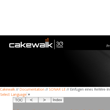
Pr
Cakewalk
//
Documentation
//
SONAR LE
// Einfügen eines ReWire-I
Select Language
▼