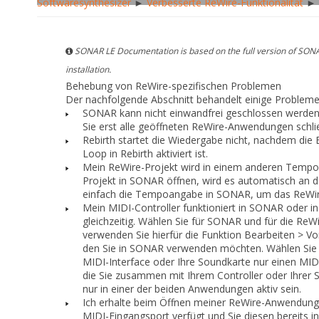
Softwaresynthesizer
►
Verbesserte ReWire-Funktionalität
► 
SONAR LE Documentation is based on the full version of SONA
installation.
Behebung von ReWire-spezifischen Problemen
Der nachfolgende Abschnitt behandelt einige Probleme
SONAR
kann nicht einwandfrei geschlossen werden
Sie erst alle geöffneten ReWire-Anwendungen schli
Rebirth startet die Wiedergabe nicht, nachdem die 
Loop
in Rebirth aktiviert ist.
Mein ReWire-Projekt wird in einem anderen Tempo
Projekt in SONAR öffnen, wird es automatisch an
einfach die Tempoangabe in SONAR, um das ReWi
Mein MIDI-Controller funktioniert in
SONAR
oder in
gleichzeitig.
Wählen Sie für SONAR und für die ReW
verwenden Sie hierfür die Funktion
Bearbeiten > Vo
den Sie in SONAR verwenden möchten. Wählen Sie 
MIDI-Interface oder Ihre Soundkarte nur einen MID
die Sie zusammen mit Ihrem Controller oder Ihrer
nur in einer der beiden Anwendungen aktiv sein.
Ich erhalte beim Öffnen meiner ReWire-Anwendung
MIDI-Eingangsport verfügt und Sie diesen bereits 