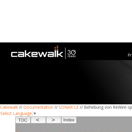
Pr
Cakewalk
//
Documentation
//
SONAR LE
// Behebung von ReWire-sp
Select Language
▼