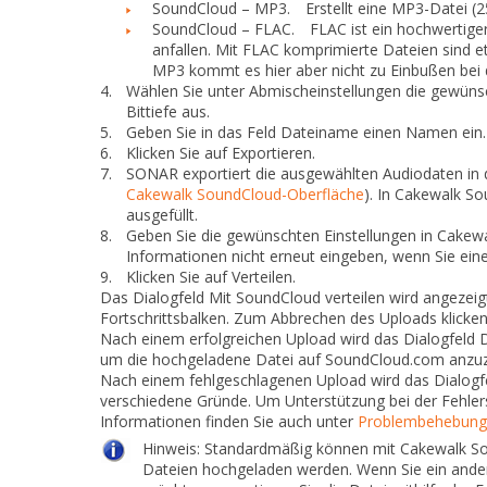
SoundCloud – MP3.
Erstellt eine MP3-Datei (25
SoundCloud – FLAC.
FLAC ist ein hochwertiger
anfallen. Mit FLAC komprimierte Dateien sind et
MP3 kommt es hier aber nicht zu Einbußen bei d
4.
Wählen Sie unter
Abmischeinstellungen
die gewünsc
Bittiefe aus.
5.
Geben Sie in das Feld
Dateiname
einen Namen ein.
6.
Klicken Sie auf
Exportieren
.
7.
SONAR exportiert die ausgewählten Audiodaten in
Cakewalk SoundCloud-Oberfläche
). In Cakewalk So
ausgefüllt.
8.
Geben Sie die gewünschten Einstellungen in Cakew
Informationen nicht erneut eingeben, wenn Sie ei
9.
Klicken Sie auf
Verteilen
.
Das Dialogfeld
Mit SoundCloud verteilen
wird angezeigt
Fortschrittsbalken. Zum Abbrechen des Uploads klicken 
Nach einem erfolgreichen Upload wird das Dialogfeld
D
um die hochgeladene Datei auf SoundCloud.com anzuz
Nach einem fehlgeschlagenen Upload wird das Dialog
verschiedene Gründe. Um Unterstützung bei der Fehlersu
Informationen finden Sie auch unter
Problembehebung
Hinweis:
Standardmäßig können mit Cakewalk S
Dateien hochgeladen werden. Wenn Sie ein and