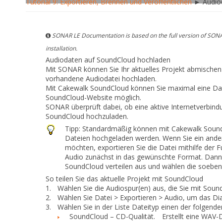
Tutorial 9: Exportieren, Brennen und Veröffentlichen
► Audiod
SONAR LE Documentation is based on the full version of SONA
installation.
Audiodaten auf SoundCloud hochladen
Mit SONAR können Sie Ihr aktuelles Projekt abmischen 
vorhandene Audiodatei hochladen.
Mit Cakewalk SoundCloud können Sie maximal eine Datei
SoundCloud-Website möglich.
SONAR überprüft dabei, ob eine aktive Internetverbind
SoundCloud hochzuladen.
Tipp:
Standardmäßig können mit Cakewalk Soun
Dateien hochgeladen werden. Wenn Sie ein and
möchten, exportieren Sie die Datei mithilfe der 
Audio
zunächst in das gewünschte Format. Dann
SoundCloud verteilen
aus und wählen die soeben 
So teilen Sie das aktuelle Projekt mit SoundCloud
1.
Wählen Sie die Audiospur(en) aus, die Sie mit Soun
2.
Wählen Sie
Datei > Exportieren > Audio
, um das Di
3.
Wählen Sie in der Liste
Dateityp
einen der folgenden
SoundCloud – CD-Qualität.
Erstellt eine WAV-Da