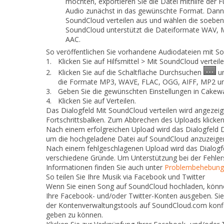
möchten, exportieren Sie die Datei mithilfe der 
Audio
zunächst in das gewünschte Format. Dann
SoundCloud verteilen
aus und wählen die soeben 
SoundCloud unterstützt die Dateiformate WAV,
AAC.
So veröffentlichen Sie vorhandene Audiodateien mit S
1.
Klicken Sie auf
Hilfsmittel > Mit SoundCloud verteil
2.
Klicken Sie auf die Schaltfläche
Durchsuchen
un
die Formate MP3, WAVE, FLAC, OGG, AIFF, MP2 u
3.
Geben Sie die gewünschten Einstellungen in Cakew
4.
Klicken Sie auf
Verteilen
.
Das Dialogfeld
Mit SoundCloud verteilen
wird angezeigt
Fortschrittsbalken. Zum Abbrechen des Uploads klicken 
Nach einem erfolgreichen Upload wird das Dialogfeld
D
um die hochgeladene Datei auf SoundCloud anzuzeige
Nach einem fehlgeschlagenen Upload wird das Dialog
verschiedene Gründe. Um Unterstützung bei der Fehlersu
Informationen finden Sie auch unter
Problembehebung
So teilen Sie Ihre Musik via Facebook und Twitter
Wenn Sie einen Song auf SoundCloud hochladen, könne
Ihre Facebook- und/oder Twitter-Konten ausgeben. Sie
der Kontenverwaltungstools auf SoundCloud.com konfig
geben zu können.