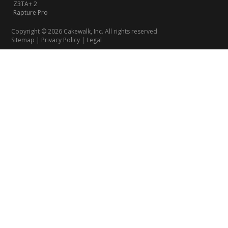
Z3TA+ 2
Rapture Pro
Copyright © 2026 Cakewalk, Inc. All rights reserved
Sitemap
|
Privacy Policy
|
Legal