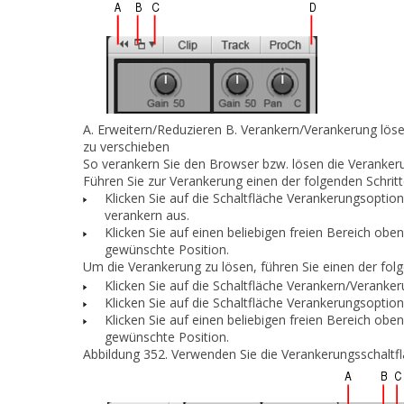
A.
Erweitern/Reduzieren
B.
Verankern/Verankerung lös
zu verschieben
So verankern Sie den Browser bzw. lösen die Veranker
Führen Sie zur Verankerung
einen
der folgenden Schritt
Klicken Sie auf die Schaltfläche
Verankerungsoptio
verankern
aus.
Klicken Sie auf einen beliebigen freien Bereich o
gewünschte Position.
Um die Verankerung zu lösen, führen Sie
einen
der folg
Klicken Sie auf die Schaltfläche
Verankern/Veranker
Klicken Sie auf die Schaltfläche
Verankerungsoptio
Klicken Sie auf einen beliebigen freien Bereich o
gewünschte Position.
Abbildung 352.
Verwenden Sie die Verankerungsschaltfl