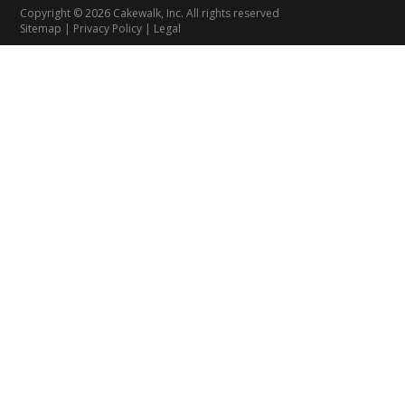
Copyright © 2026 Cakewalk, Inc. All rights reserved
Sitemap
|
Privacy Policy
|
Legal