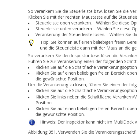
So verankern Sie die Steuerleiste bzw. lösen Sie die Ve
Klicken Sie mit der rechten Maustaste auf die Steuerle
Steuerleiste oben verankern.
Wählen Sie diese Optio
Steuerleiste unten verankern.
Wählen Sie diese Opti
Verankerung der Steuerleiste lösen.
Wählen Sie dies
Tipp:
Sie können auf einen beliebigen freien Berei
und die Steuerleiste dann mit der Maus an die g
So verankern Sie den Inspektor bzw. lösen die Veranke
Führen Sie zur Verankerung
einen
der folgenden Schritt
Klicken Sie auf die Schaltfläche
Verankerungsoptio
Klicken Sie auf einen beliebigen freien Bereich ob
die gewünschte Position.
Um die Verankerung zu lösen, führen Sie
einen
der folg
Klicken Sie auf die Schaltfläche
Verankerungsoptio
Klicken Sie links neben die Schaltfläche
Verankern/V
Position.
Klicken Sie auf einen beliebigen freien Bereich ob
die gewünschte Position.
Hinweis:
Der Inspektor kann nicht im MultiDock 
Abbildung 351.
Verwenden Sie die
Verankerungsschaltfl