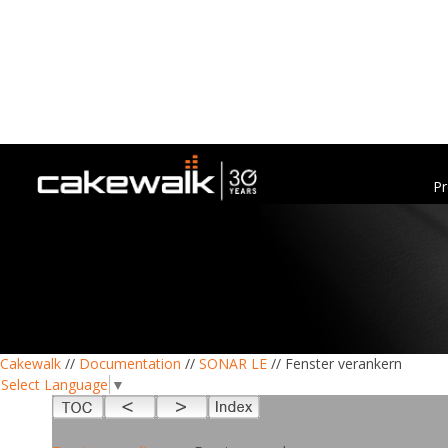
Pr
Cakewalk
//
Documentation
//
SONAR LE
// Fenster verankern
Select Language
▼