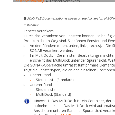
Fensterverwaltung
► Fenster verankern
SONAR LE Documentation is based on the full version of SONA
installation.
Fenster verankern
Durch das Verankern von Fenstern können Sie häufig ve
Projekt nicht im Weg sind. Sie können Fenster und Fe
An den Rändern (oben, unten, links, rechts).
Die Ste
SONAR verankert werden.
Im MultiDock.
Die meisten Bearbeitungsansichten
erscheint das MultiDock unter der Spuransicht. Wei
Die SONAR-Oberfläche umfasst fünf primäre Elemente, d
zeigt die Fenstertypen, die an den einzelnen Positione
Oberer Rand:
Steuerleiste (Standard)
Unterer Rand:
Steuerleiste
MultiDock (Standard)
Hinweis 1:
Das MultiDock ist ein Container, der 
aufnehmen kann. Das MultiDock wird automatisc
Ansicht am unteren Rand der Spuransicht verank