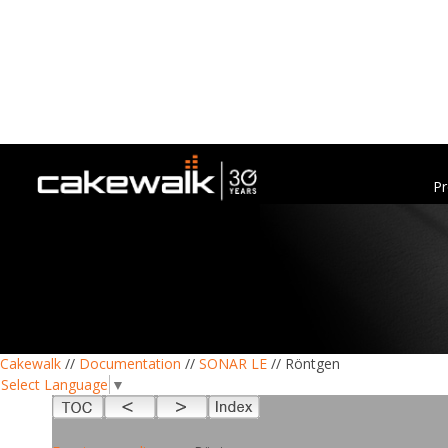
Pr
Cakewalk
//
Documentation
//
SONAR LE
// Röntgen
Select Language
▼