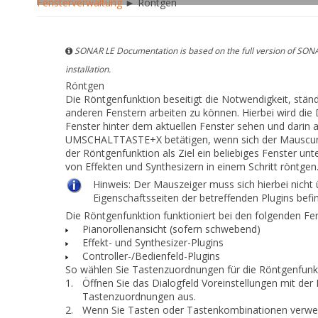
Fensterverwaltung
► Röntgen
SONAR LE Documentation is based on the full version of SONA
installation.
Röntgen
Die Röntgenfunktion beseitigt die Notwendigkeit, stän
anderen Fenstern arbeiten zu können. Hierbei wird die
Fenster hinter dem aktuellen Fenster sehen und darin ar
UMSCHALTTASTE+X betätigen, wenn sich der Mauscurso
der Röntgenfunktion als Ziel ein beliebiges Fenster u
von Effekten und Synthesizern in einem Schritt röntgen
Hinweis:
Der Mauszeiger muss sich hierbei nicht 
Eigenschaftsseiten der betreffenden Plugins befi
Die Röntgenfunktion funktioniert bei den folgenden Fe
Pianorollenansicht (sofern schwebend)
Effekt- und Synthesizer-Plugins
Controller-/Bedienfeld-Plugins
So wählen Sie Tastenzuordnungen für die Röntgenfunk
1.
Öffnen Sie das Dialogfeld
Voreinstellungen
mit der 
Tastenzuordnungen
aus.
2.
Wenn Sie Tasten oder Tastenkombinationen verwend