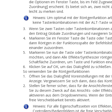
die Optionen im Fenster
Taste
, bis im Feld
Zugewie
Zuordnung]
erscheint. Es bietet sich an, zwei nic
leicht zu merken sind.
Hinweis:
Um optimal mit der Röntgenfunktion arb
keine Tastenkombinationen mit der ALT-Taste v
3.
Wenn Sie zwei Tasten oder Tastenkombinationen a
den Eintrag
Globale Zuordnungen
und navigieren Si
4.
Markieren Sie im Fenster
Taste
die Taste oder Tas
dann
Röntgen
in der Funktionsspalte der Befehlslis
einander zuzuordnen.
5.
Markieren Sie nun die Taste oder Tastenkombination
möchten, und dann
Alle Effekte/Synthesizer röntge
Schaltfläche
Zuordnen
, um Taste und Funktion ein
6.
Klicken Sie auf
OK
, um das Dialogfeld zu schließen.
So verwenden Sie die Röntgenfunktionen
1.
Öffnen Sie das Dialogfeld
Voreinstellungen
mit der 
Anzeige
. Vergewissern Sie sich dann, dass das Kon
2.
Stellen Sie ferner sicher, dass für die Ansichtsfenst
Sie zu diesem Zweck auf das Ansichts- oder Effekt
aktivieren
aus dem Dropdownmenü. Wenn der Eint
freie Verschiebbarkeit bereits aktiviert.
Hinweis:
Für alle Eigenschaftsseiten von Effekten
Controllern/Bedienfeldern ist die freie Verschie