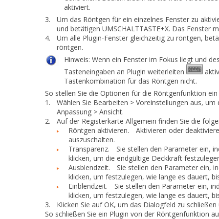
aktiviert.
3.
Um das Röntgen für ein einzelnes Fenster zu aktivi
und betätigen UMSCHALTTASTE+X. Das Fenster muss
4.
Um alle Plugin-Fenster gleichzeitig zu röntgen, bet
röntgen
.
Hinweis:
Wenn ein Fenster im Fokus liegt und de
Tasteneingaben an Plugin weiterleiten
aktiv
Tastenkombination für das Röntgen nicht.
So stellen Sie die Optionen für die Röntgenfunktion ein
1.
Wählen Sie
Bearbeiten > Voreinstellungen
aus, um 
Anpassung > Ansicht
.
2.
Auf der Registerkarte Allgemein finden Sie die fol
Röntgen aktivieren.
Aktivieren oder deaktivier
auszuschalten.
Transparenz.
Sie stellen den Parameter ein, 
klicken, um die endgültige Deckkraft festzulegen
Ausblendzeit.
Sie stellen den Parameter ein, in
klicken, um festzulegen, wie lange es dauert, bi
Einblendzeit.
Sie stellen den Parameter ein, in
klicken, um festzulegen, wie lange es dauert, bi
3.
Klicken Sie auf
OK
, um das Dialogfeld zu schließe
So schließen Sie ein Plugin von der Röntgenfunktion a