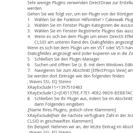
Sehr wenige Plugins verwenden DirectDraw zur Erstellu
werden.
Gehen Sie wie folgt vor, um ein Plugin von der Röntge
1.
Wählen Sie die Funktion
Hilfsmittel > Cakewalk Pl
2.
Wählen Sie im Fenster
Plugin-Kategorien
die auszus
3.
Wählen Sie im Fenster
Registrierte Plugins
das ausz
4.
Wenn es sich bei dem Plugin um einen DirectX-Effek
CLSID
am unteren Rand des Dialogfeldes angezeigt 
Wenn es sich bei dem Plugin um ein VST oder VSTi hande
Dialogfeldes angezeigt wird (oder kopieren sie in die Z
5.
Schließen Sie den
Plugin-Manager
.
6.
Suchen und öffnen Sie (z. B. mit dem Windows-Ed
7.
Navigieren Sie zum Abschnitt
[EffectProps View]
am 
Sie werden dort Einträge wie den folgenden finden:
; Waves SSL EQ Stereo
XRayExclude11=1397510483
XRayExclude12={E451379E-F7E1-4E82-98D9-BEB87AC
8.
Schließen Sie Ihr Plugin aus, indem Sie im Abschnit
dann Folgendes eingeben:
;[Name Ihres Plugins, jedoch ohne Klammern]
XRayExclude[hier die nächste verfügbare Zahl in der
CLSID in geschweiften Klammern]
Ein Beispiel: Nehmen wir an, der letzte Eintrag im Absc
; Waves SSL EQ Stereo