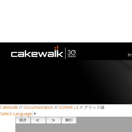
Pr
Cakewalk
//
Documentation
//
SONAR LE
// グリッド線
Select Language
▼