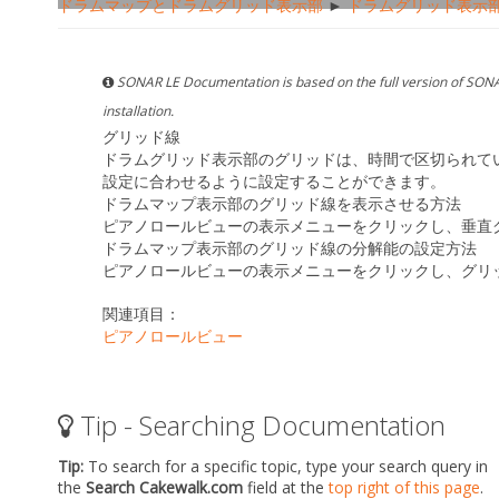
ドラムマップとドラムグリッド表示部
►
ドラムグリッド表示
SONAR LE Documentation is based on the full version of SONA
installation.
グリッド線
ドラムグリッド表示部のグリッドは、時間で区切られて
設定に合わせるように設定することができます。
ドラムマップ表示部のグリッド線を表示させる方法
ピアノロールビューの
表示
メニューをクリックし、
垂直
ドラムマップ表示部のグリッド線の分解能の設定方法
ピアノロールビューの
表示
メニューをクリックし、
グリ
関連項目：
ピアノロールビュー
Tip - Searching Documentation
Tip:
To search for a specific topic, type your search query in
the
Search Cakewalk.com
field at the
top right of this page
.