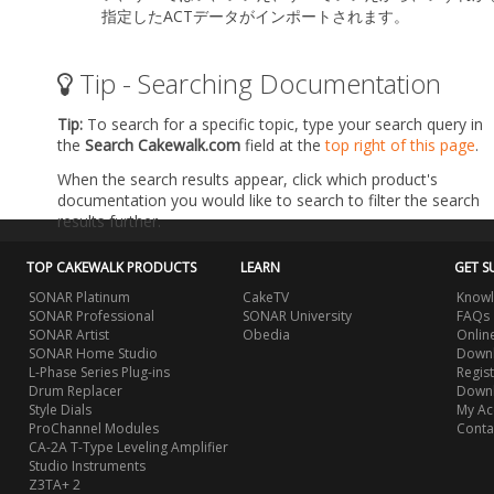
指定したACTデータがインポートされます。
Tip - Searching Documentation
Tip:
To search for a specific topic, type your search query in
the
Search Cakewalk.com
field at the
top right of this page
.
When the search results appear, click which product's
documentation you would like to search to filter the search
results further.
TOP CAKEWALK PRODUCTS
LEARN
GET S
SONAR Platinum
CakeTV
Knowl
SONAR Professional
SONAR University
FAQs
SONAR Artist
Obedia
Onlin
SONAR Home Studio
Downl
L-Phase Series Plug-ins
Regis
Drum Replacer
Down
Style Dials
My Ac
ProChannel Modules
Conta
CA-2A T-Type Leveling Amplifier
Studio Instruments
Z3TA+ 2