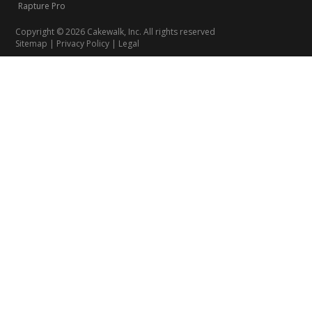
Rapture Pro
Copyright © 2026 Cakewalk, Inc. All rights reserved
Sitemap
|
Privacy Policy
|
Legal