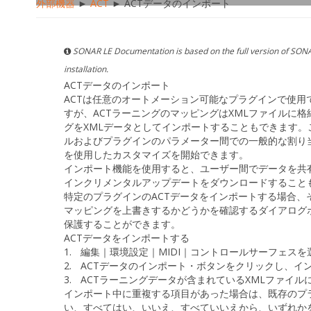
外部機器
►
ACT
► ACTデータのインポート
SONAR LE Documentation is based on the full version of SONA
installation.
ACTデータのインポート
ACTは任意のオートメーション可能なプラグインで使用
すが、ACTラーニングのマッピングはXMLファイルに
グをXMLデータとしてインポートすることもできます
ルおよびプラグインのパラメーター間での一般的な割り
を使用したカスタマイズを開始できます。
インポート機能を使用すると、ユーザー間でデータを共
インクリメンタルアップデートをダウンロードすること
特定のプラグインのACTデータをインポートする場合
マッピングを上書きするかどうかを確認するダイアログ
保護することができます。
ACTデータをインポートする
1.
編集｜環境設定｜MIDI｜コントロールサーフェス
を
2.
ACTデータのインポート
・ボタンをクリックし、
イ
3.
ACTラーニングデータが含まれているXMLファイル
インポート中に重複する項目があった場合は、既存のプ
い
、
すべてはい
、
いいえ
、
すべていいえ
から、いずれか