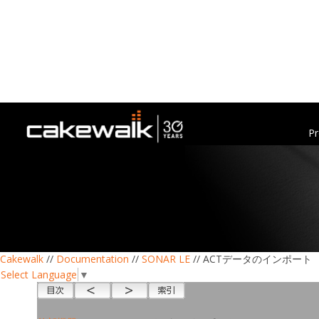
Pr
Cakewalk
//
Documentation
//
SONAR LE
// ACTデータのインポート
Select Language
▼