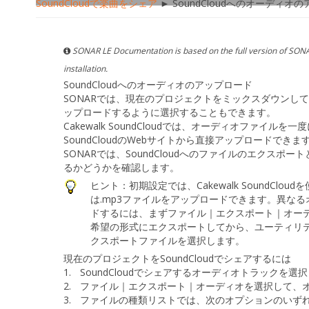
SoundCloudで楽曲をシェア
► SoundCloudへのオーディオ
SONAR LE Documentation is based on the full version of SONA
installation.
SoundCloudへのオーディオのアップロード
SONARでは、現在のプロジェクトをミックスダウンして
ップロードするように選択することもできます。
Cakewalk SoundCloudでは、オーディオファ
SoundCloudのWebサイトから直接アップロードできま
SONARでは、SoundCloudへのファイルのエクス
るかどうかを確認します。
ヒント：
初期設定では、Cakewalk SoundClo
は.mp3ファイルをアップロードできます。異な
ドするには、まず
ファイル｜エクスポート｜オー
希望の形式にエクスポートしてから、
ユーティリティ
クスポートファイルを選択します。
現在のプロジェクトをSoundCloudでシェアするには
1.
SoundCloudでシェアするオーディオトラックを選
2.
ファイル｜エクスポート｜オーディオ
を選択して、
3.
ファイルの種類
リストでは、次のオプションのいず