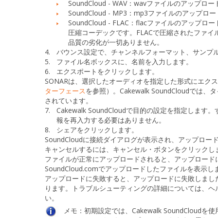
SoundCloud - WAV：
wavファイルのアップロー
SoundCloud - MP3：
mp3ファイルのアップロ
SoundCloud - FLAC：
flacファイルのアップロ
圧縮コーデックです。FLACで圧縮されたファイル
品質の劣化が一切ありません。
4.
バウンス設定
で、チャンネルフォーマット、サンプ
5.
ファイル名
ボックスに、名前を入力します。
6.
エクスポートをクリックします。
SONARは、選択したオーディオを指定した形式にエクスポート
ターフェース
を参照）。Cakewalk SoundCloudでは、
タ
されています。
7.
Cakewalk SoundCloudで目的の設定を指
報を再入力する必要はありません。
8.
シェア
をクリックします。
SoundCloudに接続
ダイアログが表示され、アップロー
キャンセルするには、
キャンセル
・ボタンをクリックし
ファイルが正常にアップロードされると、
アップロード
SoundCloud.comでアップロードしたファイルを表示し
アップロードに失敗すると、
アップロードに失敗しまし
ります。トラブルシューティングの詳細については、
ヘ
い。
メモ：
初期設定では、Cakewalk SoundCloud