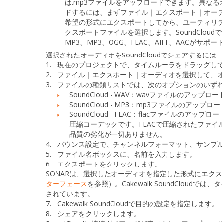
は.mp3ファイルをアップロードできます。異な
ドするには、まず
ファイル｜エクスポート｜オー
希望の形式にエクスポートしてから、
ユーティリティ
クスポートファイルを選択します。SoundCloud
MP3、MP3、OGG、FLAC、AIFF、AACがサポ
選択されたオーディオをSoundCloudでシェアするには
1.
現在のプロジェクトで、タイムルーラをドラッグしてS
2.
ファイル｜エクスポート｜オーディオ
を選択して、
3.
ファイルの種類
リストでは、次のオプションのいず
SoundCloud - WAV：
wavファイルのアップロー
SoundCloud - MP3：
mp3ファイルのアップロ
SoundCloud - FLAC：
flacファイルのアップロ
圧縮コーデックです。FLACで圧縮されたファイル
品質の劣化が一切ありません。
4.
バウンス設定
で、チャンネルフォーマット、サンプ
5.
ファイル名
ボックスに、名前を入力します。
6.
エクスポートをクリックします。
SONARは、選択したオーディオを指定した形式にエクスポート
ターフェース
を参照）。Cakewalk SoundCloudでは、
タ
されています。
7.
Cakewalk SoundCloudで目的の設定を指定します。
8.
シェア
をクリックします。