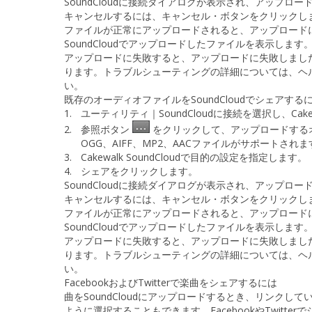
SoundCloudに接続
ダイアログが表示され、アップロー
キャンセルするには、
キャンセル
・ボタンをクリックし
ファイルが正常にアップロードされると、
アップロード
SoundCloudでアップロードしたファイルを表示します
アップロードに失敗すると、
アップロードに失敗しまし
ります。トラブルシューティングの詳細については、
ヘ
い。
既存のオーディオファイルをSoundCloudでシェアする
1.
ユーティリティ｜SoundCloudに接続
を選択し、Cakew
2.
参照
ボタン
をクリックして、アップロードするオーデ
OGG、AIFF、MP2、AACファイルがサポートされま
3.
Cakewalk SoundCloudで目的の設定を指定します。
4.
シェア
をクリックします。
SoundCloudに接続
ダイアログが表示され、アップロー
キャンセルするには、
キャンセル
・ボタンをクリックし
ファイルが正常にアップロードされると、
アップロード
SoundCloudでアップロードしたファイルを表示します
アップロードに失敗すると、
アップロードに失敗しまし
ります。トラブルシューティングの詳細については、
ヘ
い。
FacebookおよびTwitterで楽曲をシェアするには
曲をSoundCloudにアップロードするとき、リンクしてい
ように選択することもできます。FacebookやTwitter