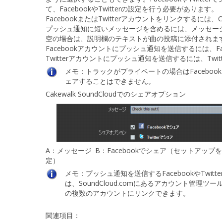
て、FacebookやTwitterの設定を行う必要があります。
FacebookまたはTwitterアカウントをリンクするには、Cak
プッシュ通知に短いメッセージを含めるには、
メッセー
空の場合は、
説明
欄のテキストが曲の投稿に添付されま
Facebookアカウントにプッシュ通知を送信するには、
F
Twitterアカウントにプッシュ通知を送信するには、
Twi
メモ：
トラックがプライベートの場合はFacebook
ェアすることはできません。
Cakewalk SoundCloudでのシェアオプション
A：
メッセージ
B：
Facebookでシェア（セットアッ
定）
メモ：
プッシュ通知を送信するFacebookやTwi
は、SoundCloud.comにあるアカウント管理ツールから
の複数のアカウントにリンクできます。
関連項目：