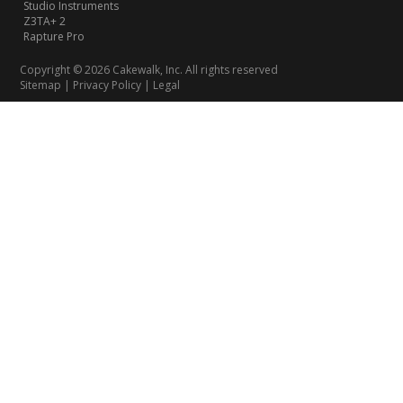
Studio Instruments
Z3TA+ 2
Rapture Pro
Copyright © 2026 Cakewalk, Inc. All rights reserved
Sitemap
|
Privacy Policy
|
Legal