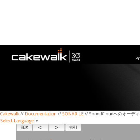
Pr
Cakewalk
//
Documentation
//
SONAR LE
// SoundCloudへのオ
Select Language
▼