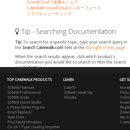
SoundCloudで楽曲をシェア
Cakewalk SoundCloudインターフェース
トラブルシューティング
Tip - Searching Documentation
Tip:
To search for a specific topic, type your search query in
the
Search Cakewalk.com
field at the
top right of this page
.
When the search results appear, click which product's
documentation you would like to search to filter the search
results further.
TOP CAKEWALK PRODUCTS
LEARN
GET S
SONAR Platinum
CakeTV
Knowl
SONAR Professional
SONAR University
FAQs
SONAR Artist
Obedia
Onlin
SONAR Home Studio
Downl
L-Phase Series Plug-ins
Regis
Drum Replacer
Down
Style Dials
My Ac
ProChannel Modules
Conta
CA-2A T-Type Leveling Amplifier