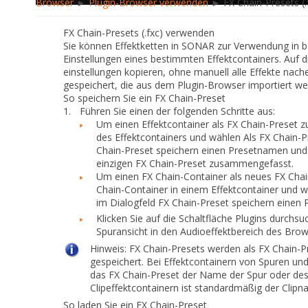
Browser
►
Plugin-Browser verwenden
► FX Chain-Presets (
FX Chain-Presets (.fxc) verwenden
Sie können Effektketten in SONAR zur Verwendung in be
Einstellungen eines bestimmten Effektcontainers. Auf
einstellungen kopieren, ohne manuell alle Effekte nach
gespeichert, die aus dem Plugin-Browser importiert w
So speichern Sie ein FX Chain-Preset
1.
Führen Sie
einen
der folgenden Schritte aus:
Um einen Effektcontainer als FX Chain-Preset zu
des Effektcontainers und wählen
Als FX Chain-
Chain-Preset speichern
einen Presetnamen und e
einzigen FX Chain-Preset zusammengefasst.
Um einen FX Chain-Container als neues FX Chain
Chain-Container in einem Effektcontainer und 
im Dialogfeld
FX Chain-
Preset speichern
einen P
Klicken Sie auf die Schaltfläche
Plugins durchsu
Spuransicht in den Audioeffektbereich des Brow
Hinweis:
FX Chain-Presets werden als FX Chain-Pr
gespeichert. Bei
Effektcontainern von Spuren und
das FX Chain-Preset der Name der Spur oder des
Clipeffektcontainern ist standardmäßig der Clip
So laden Sie ein FX Chain-Preset