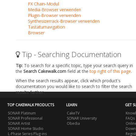
FX Chain-Modul
Media-Browser verwenden
Plugin-Browser verwenden
Synthesizerrack-Browser verwenden
Tastaturnavigation
Browser
Tip - Searching Documentation
Tip:
To search for a specific topic, type your search query in
the
Search Cakewalk.com
field at the
top right of this page
.
When the search results appear, click which product's
documentation you would like to search to filter the search
results further.
TOP CAKEWALK PRODUCTS
LEARN
GET S
SONAR Platinum
CakeTV
Knowl
SONAR Professional
SONAR University
FAQs
SONAR Artist
Obedia
Onlin
SONAR Home Studio
Downl
L-Phase Series Plug-ins
Regis