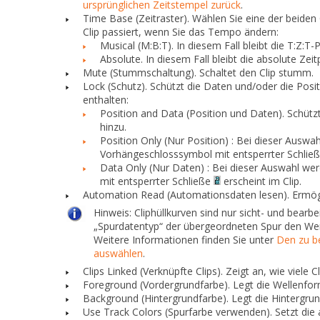
ursprünglichen Zeitstempel zurück
.
Time Base (Zeitraster).
Wählen Sie eine der beiden 
Clip passiert, wenn Sie das Tempo ändern:
Musical (M:B:T).
In diesem Fall bleibt die T:Z:T-
Absolute.
In diesem Fall bleibt die absolute Zeit
Mute (Stummschaltung).
Schaltet den Clip stumm.
Lock (Schutz).
Schützt die Daten und/oder die Posi
enthalten:
Position and Data (Position und Daten).
Schützt
hinzu.
Position Only (Nur Position)
: Bei dieser Auswahl
Vorhängeschlosssymbol mit entsperrter Schlie
Data Only (Nur Daten)
: Bei dieser Auswahl wer
mit entsperrter Schließe
erscheint im Clip.
Automation Read (Automationsdaten lesen).
Ermögl
Hinweis:
Cliphüllkurven sind nur sicht- und bearb
„Spurdatentyp“
der übergeordneten Spur den We
Weitere Informationen finden Sie unter
Den zu b
auswählen
.
Clips Linked (Verknüpfte Clips).
Zeigt an, wie viele C
Foreground (Vordergrundfarbe).
Legt die Wellenfor
Background (Hintergrundfarbe).
Legt die Hintergrun
Use Track Colors (Spurfarbe verwenden).
Setzt die 