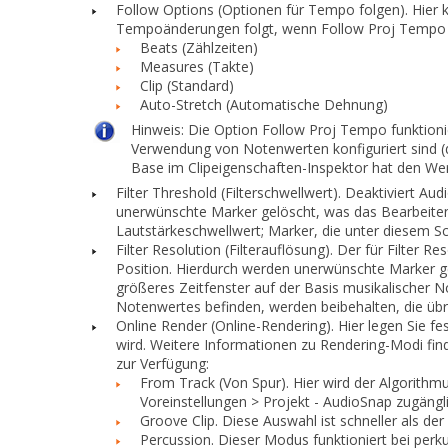
Follow Options (Optionen für Tempo folgen).
Hier 
Tempoänderungen folgt, wenn
Follow Proj Tempo
Beats (Zählzeiten)
Measures (Takte)
Clip (Standard)
Auto-Stretch (Automatische Dehnung)
Hinweis:
Die Option
Follow Proj Tempo
funktionie
Verwendung von Notenwerten konfiguriert sind (
Base
im Clipeigenschaften-Inspektor hat den We
Filter Threshold (Filterschwellwert).
Deaktiviert Aud
unerwünschte Marker gelöscht, was das Bearbeite
Lautstärkeschwellwert; Marker, die unter diesem Sc
Filter Resolution (Filterauflösung).
Der für
Filter Re
Position. Hierdurch werden unerwünschte Marker ge
größeres Zeitfenster auf der Basis musikalischer 
Notenwertes befinden, werden beibehalten, die übr
Online Render (Online-Rendering).
Hier legen Sie f
wird. Weitere Informationen zu Rendering-Modi fin
zur Verfügung:
From Track (Von Spur).
Hier wird der Algorithm
Voreinstellungen
> Projekt - AudioSnap
zugängli
Groove Clip.
Diese Auswahl ist schneller als de
Percussion.
Dieser Modus funktioniert bei perku