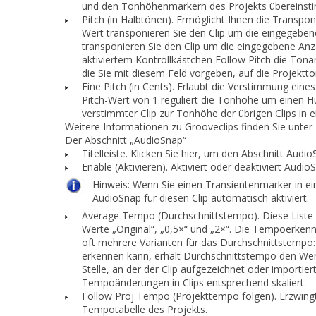
und den Tonhöhenmarkern des Projekts übereinst
Pitch (in Halbtönen).
Ermöglicht Ihnen die Transponi
Wert transponieren Sie den Clip um die eingegeben
transponieren Sie den Clip um die eingegebene Anza
aktiviertem Kontrollkästchen
Follow Pitch
die Tonar
die Sie mit diesem Feld vorgeben, auf die Projektt
Fine Pitch (in Cents).
Erlaubt die Verstimmung eines
Pitch
-Wert von
1
reguliert die Tonhöhe um einen H
verstimmter Clip zur Tonhöhe der übrigen Clips in
Weitere Informationen zu Grooveclips finden Sie unter
Der Abschnitt „AudioSnap“
Titelleiste.
Klicken Sie hier, um den Abschnitt
Audio
Enable (Aktivieren).
Aktiviert oder deaktiviert Audio
Hinweis:
Wenn Sie einen Transientenmarker in ei
AudioSnap für diesen
Clip automatisch aktiviert.
Average Tempo (Durchschnittstempo).
Diese Liste
Werte „Original“, „0,5×“ und „2×“. Die Tempoerkenn
oft mehrere Varianten für das Durchschnittstem
erkennen kann, erhält
Durchschnittstempo
den We
Stelle, an der der Clip aufgezeichnet oder importi
Tempoänderungen in Clips entsprechend skaliert.
Follow Proj Tempo (Projekttempo folgen).
Erzwingt
Tempotabelle des Projekts.