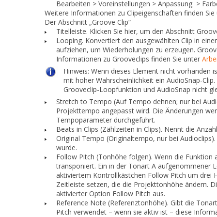
Bearbeiten
> Voreinstellungen
> Anpassung
> Farb
Weitere Informationen zu Clipeigenschaften finden Sie
Der Abschnitt „Groove Clip“
Titelleiste.
Klicken Sie hier, um den Abschnitt
Groov
Looping.
Konvertiert den ausgewählten Clip in eine
aufziehen, um Wiederholungen zu erzeugen. Groov
Informationen zu Grooveclips finden Sie unter
Arbe
Hinweis:
Wenn dieses Element nicht vorhanden ist
mit hoher
Wahrscheinlichkeit ein AudioSnap-Clip.
Grooveclip-Loopfunktion und AudioSnap nicht gleic
Stretch to Tempo (Auf Tempo dehnen; nur bei Audio
Projekttempo angepasst wird. Die Änderungen werd
Tempoparameter durchgeführt.
Beats in Clips (Zählzeiten in Clips).
Nennt die Anzahl 
Original Tempo (Originaltempo, nur bei Audioclips).
wurde.
Follow Pitch (Tonhöhe folgen).
Wenn die Funktion ak
transponiert. Ein in der Tonart A aufgenommener L
aktiviertem Kontrollkästchen
Follow Pitch
um drei H
Zeitleiste setzen, die die Projekttonhöhe ändern.
aktivierter Option
Follow Pitch
aus.
Reference Note (Referenztonhöhe).
Gibt die Tonar
Pitch
verwendet – wenn sie aktiv ist – diese Infor