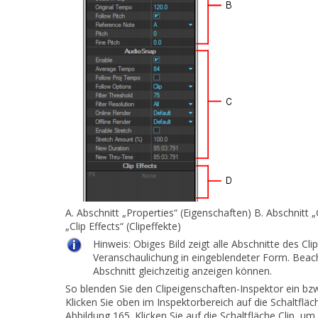
A.
Abschnitt „Properties“ (Eigenschaften)
B.
Abschnitt „
„Clip Effects“ (Clipeffekte)
Hinweis:
Obiges Bild zeigt alle Abschnitte des Cl
Veranschaulichung in eingeblendeter Form. Beach
Abschnitt gleichzeitig anzeigen können.
So blenden Sie den Clipeigenschaften-Inspektor ein bz
Klicken Sie oben im Inspektorbereich auf die Schaltflä
Abbildung 165.
Klicken Sie auf die Schaltfläche
Clip
, um