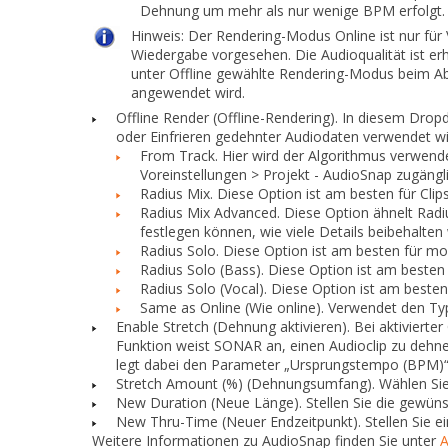
Dehnung um mehr als nur wenige BPM erfolgt.
Hinweis:
Der Rendering-Modus
Online
ist nur fü
Wiedergabe vorgesehen. Die Audioqualität ist er
unter
Offline
gewählte Rendering-Modus beim Ab
angewendet wird.
Offline Render (Offline-Rendering).
In diesem Dropd
oder Einfrieren gedehnter Audiodaten verwendet 
From Track.
Hier wird der Algorithmus verwend
Voreinstellungen
> Projekt - AudioSnap
zugängli
Radius Mix.
Diese Option ist am besten für Clip
Radius Mix Advanced.
Diese Option ähnelt
Radi
festlegen können, wie viele Details beibehalten
Radius Solo.
Diese Option ist am besten für mo
Radius Solo (Bass).
Diese Option ist am besten
Radius Solo (Vocal).
Diese Option ist am besten
Same as Online (Wie online).
Verwendet den Typ
Enable Stretch (Dehnung aktivieren).
Bei aktivierte
Funktion weist SONAR an, einen Audioclip zu dehn
legt dabei den Parameter „Ursprungstempo (BPM)“
Stretch Amount (%) (Dehnungsumfang).
Wählen Sie,
New Duration (Neue Länge).
Stellen Sie die gewüns
New Thru-Time (Neuer Endzeitpunkt).
Stellen Sie ei
Weitere Informationen zu AudioSnap finden Sie unter
A