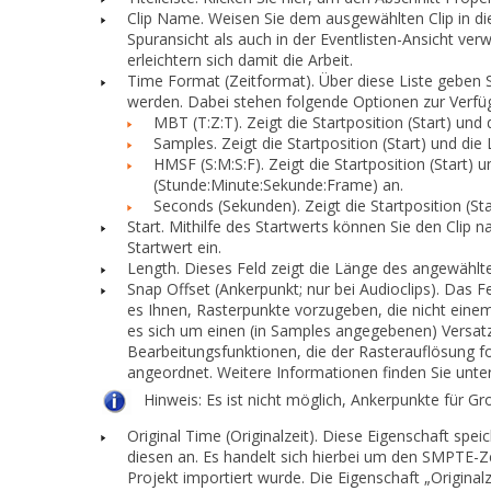
Clip Name.
Weisen Sie dem ausgewählten Clip in di
Spuransicht als auch in der Eventlisten-Ansicht ver
erleichtern sich damit die Arbeit.
Time Format (Zeitformat).
Über diese Liste geben S
werden. Dabei stehen folgende Optionen zur Verfü
MBT (T:Z:T).
Zeigt die Startposition (
Start
) und 
Samples.
Zeigt die Startposition (
Start
) und die 
HMSF (S:M:S:F).
Zeigt die Startposition (
Start
) u
(Stunde:Minute:Sekunde:Frame) an.
Seconds (Sekunden).
Zeigt die Startposition (
Sta
Start.
Mithilfe des Startwerts können Sie den Clip 
Startwert ein.
Length.
Dieses Feld zeigt die Länge des angewählte
Snap Offset (Ankerpunkt; nur bei Audioclips).
Das F
es Ihnen, Rasterpunkte vorzugeben, die nicht ein
es sich um einen (in Samples angegebenen) Versatz 
Bearbeitungsfunktionen, die der Rasterauflösung 
angeordnet. Weitere Informationen finden Sie unte
Hinweis:
Es ist nicht möglich, Ankerpunkte für Gr
Original Time (Originalzeit).
Diese Eigenschaft speic
diesen an. Es handelt sich hierbei um den SMPTE-Z
Projekt importiert wurde. Die Eigenschaft „Originalz