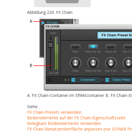
Abbildung 220.
FX Chain
A.
FX Chain-Container im Effektcontainer
B.
FX Chain-Ei
Siehe:
FX Chain-Presets verwenden
Bedienelemente auf der FX Chain-Eigenschaftsseite
Belegbare Bedienelemente verwenden
FX Chain-Benutzeroberfläche anpassen (nur SONAR Pr