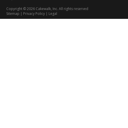
Copyright © 2026 Cakewalk, Inc. All rights reserved
Sitemap
|
Privacy Policy
|
Legal