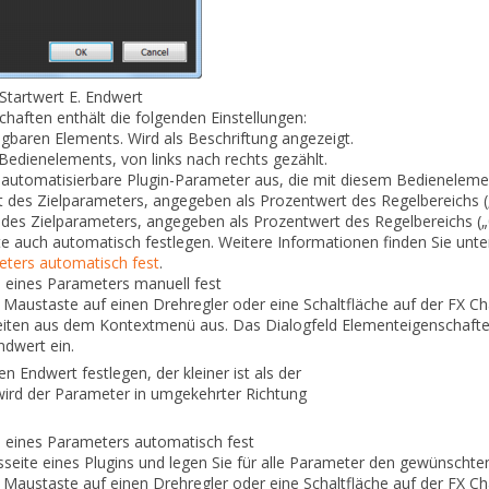
Startwert
E.
Endwert
chaften
enthält die folgenden Einstellungen:
baren Elements. Wird als Beschriftung angezeigt.
Bedienelements, von links nach rechts gezählt.
r automatisierbare Plugin-Parameter aus, die mit diesem Bedienelem
rt des Zielparameters, angegeben als Prozentwert des Regelbereichs (
 des Zielparameters, angegeben als Prozentwert des Regelbereichs („0
e auch automatisch festlegen. Weitere Informationen finden Sie unt
eters automatisch fest
.
h eines Parameters manuell fest
n Maustaste auf einen Drehregler oder eine Schaltfläche auf der FX
Ch
iten
aus dem Kontextmenü aus. Das Dialogfeld
Elementeigenschaft
ndwert
ein.
n Endwert festlegen, der kleiner ist als der
wird
der Parameter in umgekehrter Richtung
h eines Parameters automatisch fest
sseite eines Plugins und legen Sie für alle Parameter den
gewünschten 
n Maustaste auf einen Drehregler oder eine Schaltfläche auf der FX
Ch