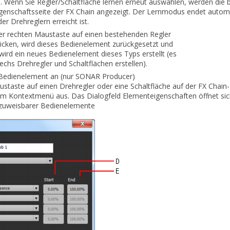
e. Wenn Sie
Regler/
Schaltfläche lernen
erneut auswählen, werden die 
igenschaftsseite der FX Chain angezeigt. Der Lernmodus endet aut
er Drehreglern erreicht ist.
er rechten Maustaste auf einen bestehenden Regler
klicken, wird dieses Bedienelement zurückgesetzt und
 wird ein neues Bedienelement dieses Typs erstellt (es
echs Drehregler und Schaltflächen erstellen).
 Bedienelement an
(nur SONAR Producer)
austaste auf einen Drehregler oder eine Schaltfläche auf der FX
Chain-
m Kontextmenü aus. Das Dialogfeld
Elementeigenschaften
öffnet sic
 zuweisbarer Bedienelemente