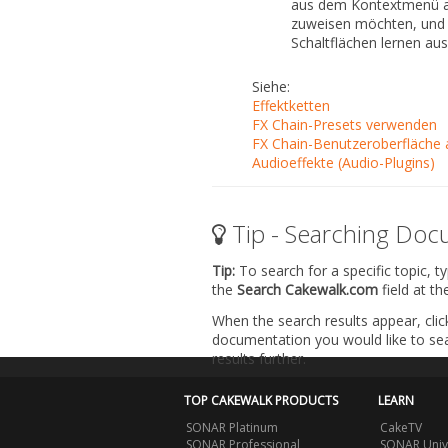
aus dem Kontextmenü aus
zuweisen möchten, und 
Schaltflächen lernen
aus
Siehe:
Effektketten
FX Chain-Presets verwenden
FX Chain-Benutzeroberfläche
Audioeffekte (Audio-Plugins)
Tip - Searching Doc
Tip:
To search for a specific topic, t
the
Search Cakewalk.com
field at t
When the search results appear, clic
documentation you would like to sear
results further.
TOP CAKEWALK PRODUCTS
LEARN
SONAR Platinum
CakeTV
SONAR Professional
SONAR Univ