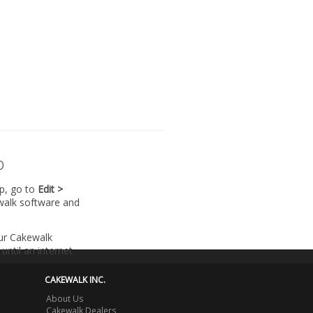
p
lp, go to
Edit >
walk software and
our Cakewalk
until an internet
CAKEWALK INC.
About Us
Cakewalk Dealers