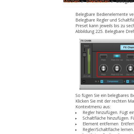
Mischen
►
Effektketten
► Belegbar
Belegbare Bedienelemente v
Belegbare Regler und Schaltfl
Preset kann jeweils bis zu sec
Abbildung 225.
Belegbare Dreh
So fügen Sie ein belegbares 
Klicken Sie mit der rechten M
Kontextmenü aus:
Regler hinzufügen.
Fügt ei
Schaltfläche hinzufügen.
Fü
Element entfernen
Entfer
Regler/Schaltfläche lernen.