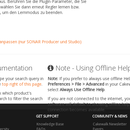
. Berühren Sie die Plugin-Parameter, die Sie
wählen Sie dann erneut
Regler lernen
bzw.
, um den Lernmodus zu beenden.
 anpassen (nur SONAR Producer und Studio)
umentation
Note - Using Offline Hel
ype your search query in
Note:
If you prefer to always use offline He
he
top right of this page
.
Preferences > File > Advanced
in your Cake
select
Always Use Offline Help
.
k which product's
ch to filter the search
If you are not connected to the internet, y
software will default to showing offline help 
connection becomes available.
GET SUPPORT
COMMUNITY & NEWS
Knowledge Base
Cakewalk Newsletter
ersity
FAQs
Events