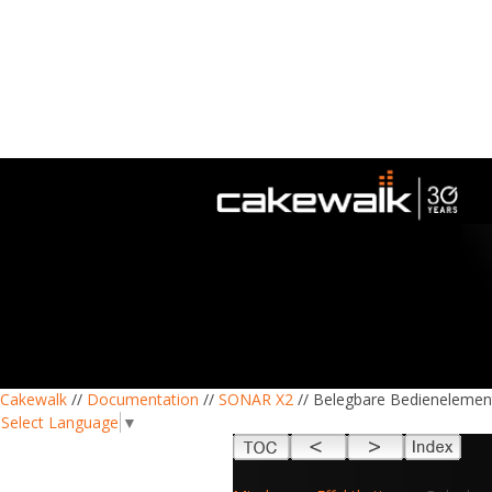
Cakewalk
//
Documentation
//
SONAR X2
// Belegbare Bedieneleme
Select Language
▼