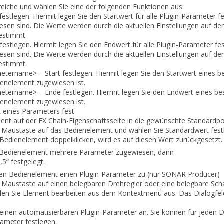
reiche
und wählen Sie eine der folgenden Funktionen aus:
festlegen.
Hiermit legen Sie den Startwert für alle Plugin-Parameter f
en sind. Die Werte werden durch die aktuellen Einstellungen auf den
bestimmt.
festlegen.
Hiermit legen Sie den Endwert für alle Plugin-Parameter fe
en sind. Die Werte werden durch die aktuellen Einstellungen auf den
bestimmt.
etername>
–
Start festlegen.
Hiermit legen Sie den Startwert eines 
enelement zugewiesen ist.
etername>
–
Ende festlegen.
Hiermit legen Sie den Endwert eines b
enelement zugewiesen ist.
t eines Parameters fest
ment auf der FX Chain-Eigenschaftsseite in die gewünschte
Standardpo
en Maustaste auf das Bedienelement und wählen Sie
Standardwert
fes
Bedienelement doppelklicken, wird es auf diesen Wert zurückgesetzt.
Bedienelement mehrere Parameter zugewiesen, dann
5“ festgelegt.
ren Bedienelement einen Plugin-Parameter
zu (nur SONAR Producer)
en Maustaste auf einen belegbaren Drehregler oder eine belegbare
Scha
len Sie
Element bearbeiten
aus dem Kontextmenü aus. Das Dialogfe
einen automatisierbaren Plugin-Parameter an. Sie können für jeden D
rameter festlegen.