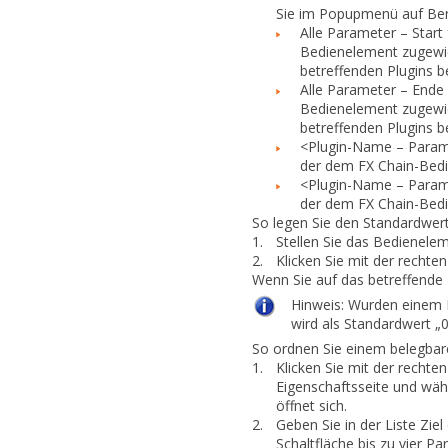
Sie im Popupmenü auf
Be
Alle Parameter
–
Start 
Bedienelement zugewies
betreffenden Plugins 
Alle Parameter
–
Ende 
Bedienelement zugewies
betreffenden Plugins 
<Plugin-Name
–
Param
der dem FX Chain-Bedi
<Plugin-Name
–
Param
der dem FX Chain-Bedi
So legen Sie den Standardwer
1.
Stellen Sie das Bedienele
2.
Klicken Sie mit der recht
Wenn Sie auf das betreffende 
Hinweis:
Wurden einem 
wird als
Standardwert „0,
So ordnen Sie einem belegba
1.
Klicken Sie mit der recht
Eigenschaftsseite und wäh
öffnet sich.
2.
Geben Sie in der Liste
Ziel
Schaltfläche bis zu vier Pa