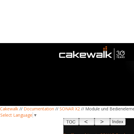
Cakewalk
//
Documentation
//
SONAR X2
// Module und Bedieneleme
Select Language
▼