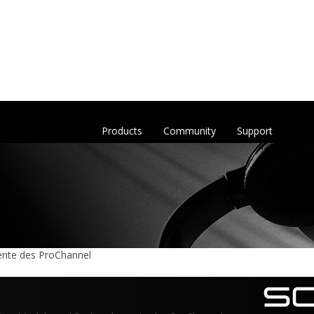
Products
Community
Support
nte des ProChannel