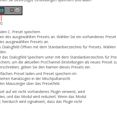
laden
C.
Preset speichern
n des ausgewählten Presets an. Wählen Sie ein vorhandenes Preset a
es ausgewählten Presets an.
s Dialogfeld
Öffnen
mit dem Standardverzeichnis für Presets. Wählen S
den.
t das Dialogfeld
Speichern unter
mit dem Standardverzeichnis für Pr
ichern
, um die aktuellen ProChannel-Einstellungen als neues Preset z
rschreiben, geben Sie den Namen dieses Presets ein.
tflächen
Preset laden
und
Preset speichern
im
zierten Kanalzügen in der Mischpultansicht
den Mauszeiger über das Presetfeld.
et auf ein nicht vorhandenes Plugin verweist, wird
den, und das Modul wird reduziert. Wenn das Modul
r; hierdurch wird signalisiert, dass das Plugin nicht