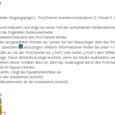
baler Eingangspegel
C.
ProChannel erweitern/reduzieren
D.
Preset
E.
G
nel reduziert und zeigt nur einen Teil der vorhandenen
Bedienelement
l die folgenden Bedienelemente:
weitert/reduziert das ProChannel-Modul.
s ausgewählten Presets an. Setzen Sie den Mauszeiger über das Pres
t speichern
anzuzeigen. Weitere Informationen finden Sie unter
Pr
Gibt an, ob der ProChannel vor („Pre“) oder hinter („Post“) dem Effekt
ige.
Diese Aktivitätsanzeige leuchtet, wenn ein Modul Audiodaten ver
enn dieser Schalter aktiv ist, wird das Audiosignal durch den ProChan
nnel im Bypass-Modus.
gramm.
Zeigt die Equalizerkennlinie an.
 der erweiterten Ansicht)
ienelemente (in der erweiterten Ansicht).