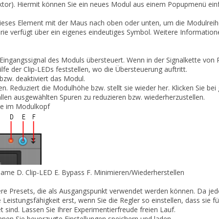
tor).
Hiermit können Sie ein neues Modul aus einem Popupmenü ein
ieses Element mit der Maus nach oben oder unten, um die Modulreih
e verfügt über ein eigenes eindeutiges Symbol. Weitere Informatione
 Eingangssignal des Moduls übersteuert. Wenn in der Signalkette von
lfe der Clip-LEDs feststellen, wo die Übersteuerung auftritt.
 bzw. deaktiviert das Modul.
en.
Reduziert die Modulhöhe bzw. stellt sie wieder her. Klicken Sie b
allen ausgewählten Spuren zu reduzieren bzw. wiederherzustellen.
e im Modulkopf
ame
D.
Clip-LED
E.
Bypass
F.
Minimieren/Wiederherstellen
re Presets, die als Ausgangspunkt verwendet werden können. Da
jed
e Leistungsfähigkeit erst, wenn Sie die Regler so einstellen, dass sie f
 sind. Lassen Sie Ihrer Experimentierfreude freien Lauf.
nnen Sie bevorzugte Einstellungen speichern und laden