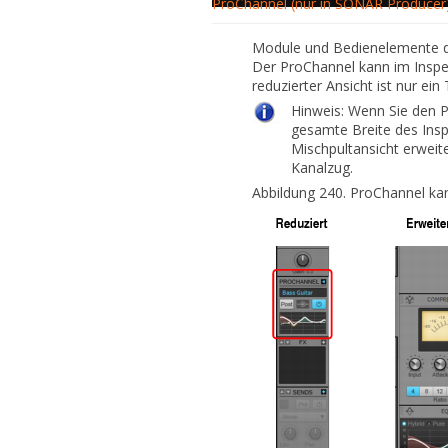
ProChannel (nur in SONAR Producer
Module und Bedienelemente 
Der ProChannel kann im Inspek
reduzierter Ansicht ist nur ei
Hinweis:
Wenn Sie den Pr
gesamte Breite des
Ins
Mischpultansicht erweit
Kanalzug.
Abbildung 240.
ProChannel kan