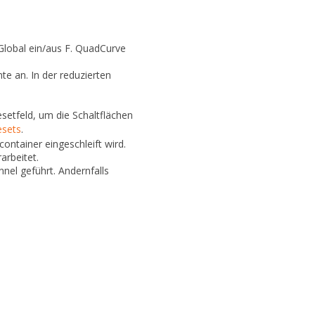
lobal ein/aus
F.
QuadCurve
e an. In der reduzierten
etfeld, um die Schaltflächen
esets
.
container eingeschleift wird.
arbeitet.
nel geführt. Andernfalls