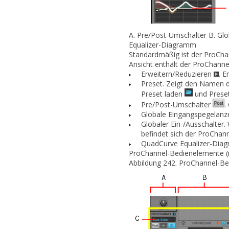
A.
Pre/Post-Umschalter
B.
Glo
Equalizer-Diagramm
Standardmäßig ist der ProChan
Ansicht enthält der ProChanne
Erweitern/Reduzieren
.
Er
Preset.
Zeigt den Namen de
Preset laden
und
Prese
Pre/Post-Umschalter
.
Globale Eingangspegelanze
Globaler Ein-/Ausschalter.
W
befindet sich der ProCha
QuadCurve Equalizer-Dia
ProChannel-Bedienelemente (in
Abbildung 242.
ProChannel-Bed