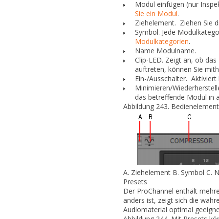
Modul einfügen (nur Inspek
Sie ein Modul
.
Ziehelement.
Ziehen Sie d
Symbol.
Jede Modulkategori
Modulkategorien
.
Name
Modulname.
Clip-LED.
Zeigt an, ob das
auftreten, können Sie mithi
Ein-/Ausschalter.
Aktiviert
Minimieren/Wiederherstell
das betreffende Modul in 
Abbildung 243.
Bedienelement
A.
Ziehelement
B.
Symbol
C.
N
Presets
Der ProChannel enthält mehre
anders ist, zeigt sich die wahr
Audiomaterial optimal geeignet
Abbildung 244.
Mit Presets kö