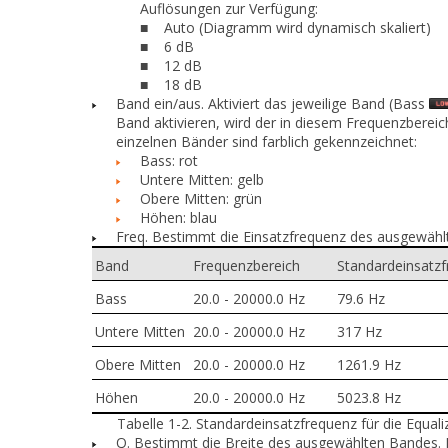
Auflösungen zur Verfügung:
Auto (Diagramm wird dynamisch skaliert)
■
6 dB
■
12 dB
■
18 dB
■
Band ein/aus.
Aktiviert das jeweilige Band (Bass
Band aktivieren, wird der in diesem Frequenzberei
einzelnen Bänder sind farblich gekennzeichnet:
Bass: rot
Untere Mitten: gelb
Obere Mitten: grün
Höhen: blau
Freq.
Bestimmt die Einsatzfrequenz des ausgewählt
Band
Frequenzbereich
Standardeinsatz
Bass
20.0 - 20000.0 Hz
79.6 Hz
Untere Mitten
20.0 - 20000.0 Hz
317 Hz
Obere Mitten
20.0 - 20000.0 Hz
1261.9 Hz
Höhen
20.0 - 20000.0 Hz
5023.8 Hz
Tabelle 1-2.
Standardeinsatzfrequenz für die Equal
Q.
Bestimmt die Breite des ausgewählten Bandes. Hi