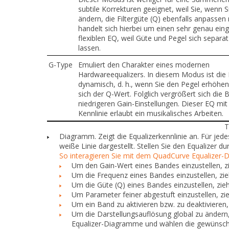
subtile Korrekturen geeignet, weil Sie, wenn S
ändern, die Filtergüte (Q) ebenfalls anpassen
handelt sich hierbei um einen sehr genau ein
flexiblen EQ, weil Güte und Pegel sich separat
lassen.
G-Type
Emuliert den Charakter eines
modernen
Hardwareequalizers. In diesem Modus ist die F
dynamisch, d. h., wenn Sie den Pegel erhöhen,
sich der Q-Wert. Folglich vergrößert sich die 
niedrigeren Gain-Einstellungen. Dieser EQ mit
Kennlinie erlaubt ein musikalisches Arbeiten.
T
Diagramm.
Zeigt die Equalizerkennlinie an. Für je
weiße Linie dargestellt. Stellen Sie den Equalizer d
So interagieren Sie mit dem QuadCurve Equalizer
Um den Gain-Wert eines Bandes einzustellen, z
Um die Frequenz eines Bandes einzustellen, zie
Um die Güte (Q) eines Bandes einzustellen, zi
Um Parameter feiner abgestuft einzustellen, zi
Um ein Band zu aktivieren bzw. zu deaktivieren,
Um die Darstellungsauflösung global zu ändern,
Equalizer-Diagramme und wählen die gewünsch