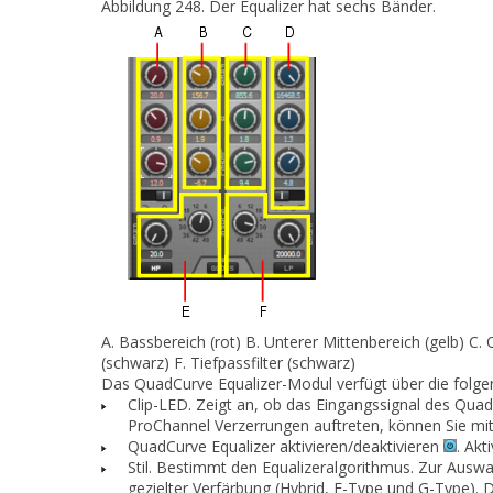
Abbildung 248.
Der Equalizer hat sechs Bänder.
A.
Bassbereich (rot)
B.
Unterer Mittenbereich (gelb)
C.
O
(schwarz)
F.
Tiefpassfilter (schwarz)
Das QuadCurve Equalizer-Modul verfügt über die folg
Clip-LED.
Zeigt an, ob das Eingangssignal des Quad
ProChannel Verzerrungen auftreten, können Sie mithi
QuadCurve Equalizer aktivieren/deaktivieren
.
Akti
Stil.
Bestimmt den Equalizeralgorithmus. Zur Auswah
gezielter Verfärbung (
Hybrid
,
E-Type
und
G-Type
). 