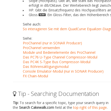
Slope (Hochpass).
Gibt an, wie stark das Hochpassf
erfolgt in dB/Oktave. Der Wertebereich liegt zwisch
HP.
Gibt die Einsatzfrequenz des Hochpassfilters an
Gloss
.
Ein Gloss-Filter, das den Höhenbereich 
Siehe auch:
So interagieren Sie mit dem QuadCurve Equalizer-Di
Siehe:
ProChannel (nur in SONAR Producer)
ProChannel verwenden
Module und Bedienelemente des ProChannel
Das PC76 U-Type Channel Compressor-Modul
Das PC4K S-Type Bus Compressor-Modul
Das Röhrensättigungsmodul
Console Emulator-Modul (nur in SONAR Producer)
FX Chain-Modul
Tip - Searching Documentation
Tip:
To search for a specific topic, type your search query in
the
Search Cakewalk.com
field at the
top right of this page
.