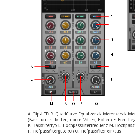
A.
Clip-LED
B.
QuadCurve Equalizer aktivieren/deaktivi
(Bass, untere Mitten, obere Mitten, Höhen)
F.
Freq-Reg
K.
Bassfiltertyp
L.
Hochpassfilterfrequenz
M.
Hochpassfi
P.
Tiefpassfiltergüte (Q)
Q.
Tiefpassfilter ein/aus