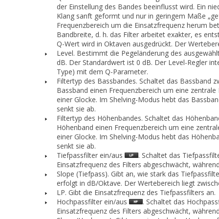
der Einstellung des Bandes beeinflusst wird. Ein n
Klang sanft geformt und nur in geringem Maße „gefärb
Frequenzbereich um die Einsatzfrequenz herum betro
Bandbreite, d. h. das Filter arbeitet exakter, es 
Q-Wert wird in Oktaven ausgedrückt. Der Werteberei
Level.
Bestimmt die Pegeländerung des ausgewählte
dB. Der Standardwert ist 0 dB. Der Level-Regler i
Type
) mit dem Q-Parameter.
Filtertyp des Bassbandes.
Schaltet das Bassband zw
Bassband einen Frequenzbereich um eine zentrale E
einer Glocke. Im Shelving-Modus hebt das Bassband
senkt sie ab.
Filtertyp des Höhenbandes.
Schaltet das Höhenband
Höhenband einen Frequenzbereich um eine zentrale 
einer Glocke. Im Shelving-Modus hebt das Höhenba
senkt sie ab.
Tiefpassfilter ein/aus
.
Schaltet das Tiefpassfil
Einsatzfrequenz des Filters abgeschwächt, währen
Slope (Tiefpass).
Gibt an, wie stark das Tiefpassfi
erfolgt in dB/Oktave. Der Wertebereich liegt zwisch
LP.
Gibt die Einsatzfrequenz des Tiefpassfilters an.
Hochpassfilter ein/aus
.
Schaltet das Hochpassfi
Einsatzfrequenz des Filters abgeschwächt, währen