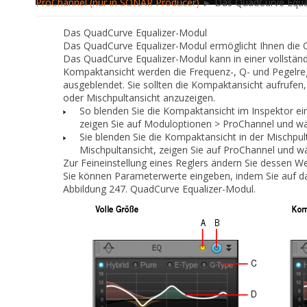
ProChannel (nur in SONAR Producer)
► Das QuadCurve Equa
Das
QuadCurve Equalizer-Modul
Das QuadCurve Equalizer-Modul ermöglicht Ihnen die 
Das QuadCurve Equalizer-Modul kann in einer vollstän
Kompaktansicht werden die Frequenz-, Q- und Pegelreg
ausgeblendet. Sie sollten die Kompaktansicht aufrufen
oder Mischpultansicht anzuzeigen.
So blenden Sie die Kompaktansicht im Inspektor ein
zeigen Sie auf
Moduloptionen
> ProChannel
und wä
Sie blenden Sie die Kompaktansicht in der Mischpult
Mischpultansicht, zeigen Sie auf
ProChannel
und wä
Zur Feineinstellung eines Reglers ändern Sie dessen
Sie können Parameterwerte eingeben, indem Sie auf d
Abbildung 247.
QuadCurve Equalizer-Modul
.