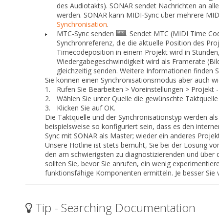
des Audiotakts). SONAR sendet Nachrichten an alle
werden. SONAR kann MIDI-Sync über mehrere MIDI-
Synchronisation
.
MTC-Sync senden
.
Sendet MTC (MIDI Time Code)
Synchronreferenz, die die aktuelle Position des P
Timecodeposition in einem Projekt wird in Stunde
Wiedergabegeschwindigkeit wird als Framerate (
gleichzeitig senden. Weitere Informationen finden 
Sie können einen Synchronisationsmodus aber auch wie 
1.
Rufen Sie
Bearbeiten
> Voreinstellungen
> Projekt 
2.
Wählen Sie unter
Quelle
die gewünschte Taktquelle
3.
Klicken Sie auf
OK
.
Die Taktquelle und der Synchronisationstyp werden als T
beispielsweise so konfiguriert sein, dass es den intern
Sync mit SONAR als Master; wieder ein anderes Proje
Unsere Hotline ist stets bemüht, Sie bei der Lösung 
den am schwierigsten zu diagnostizierenden und über 
sollten Sie, bevor Sie anrufen, ein wenig experimentier
funktionsfähige Komponenten ermitteln. Je besser Sie v
Tip - Searching Documentation