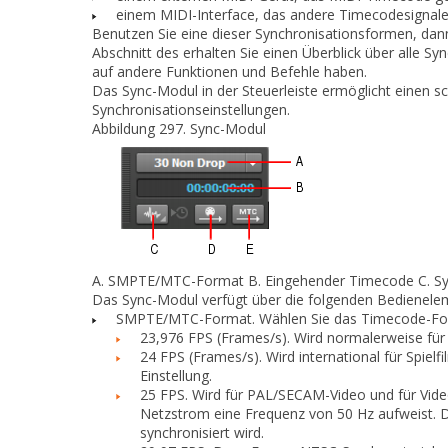
einem MIDI-Interface, das andere Timecodesignal
Benutzen Sie eine dieser Synchronisationsformen, d
Abschnitt des erhalten Sie einen Überblick über alle S
auf andere Funktionen und Befehle haben.
Das Sync-Modul in der Steuerleiste ermöglicht einen 
Synchronisationseinstellungen.
Abbildung 297.
Sync-Modul
A.
SMPTE/MTC-Format
B.
Eingehender Timecode
C.
Sy
Das Sync-Modul verfügt über die folgenden Bedienele
SMPTE/MTC-Format.
Wählen Sie das Timecode-For
23,976 FPS (Frames/s).
Wird normalerweise für
24 FPS (Frames/s).
Wird international für Spiel
Einstellung.
25 FPS.
Wird für PAL/SECAM-Video und für Video
Netzstrom eine Frequenz von 50 Hz aufweist. D
synchronisiert wird.