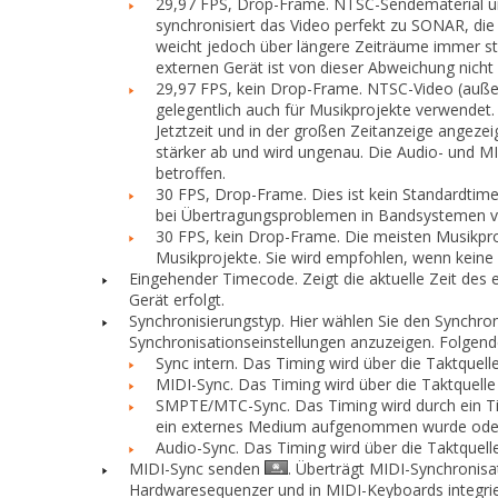
29,97 FPS, Drop-Frame.
NTSC-Sendematerial un
synchronisiert das Video perfekt zu SONAR, die
weicht jedoch über längere Zeiträume immer st
externen Gerät ist von dieser Abweichung nicht 
29,97 FPS, kein Drop-Frame.
NTSC-Video (außer
gelegentlich auch für Musikprojekte verwendet. 
Jetztzeit und in der großen Zeitanzeige angez
stärker ab und wird ungenau. Die Audio- und M
betroffen.
30 FPS, Drop-Frame.
Dies ist kein Standardtim
bei Übertragungsproblemen in Bandsystemen v
30 FPS, kein Drop-Frame.
Die meisten Musikproj
Musikprojekte. Sie wird empfohlen, wenn keine
Eingehender Timecode.
Zeigt die aktuelle Zeit de
Gerät erfolgt.
Synchronisierungstyp.
Hier wählen Sie den Synchroni
Synchronisationseinstellungen anzuzeigen. Folgend
Sync intern.
Das Timing wird über die Taktquelle
MIDI-Sync.
Das Timing wird über die Taktquelle
SMPTE/MTC-Sync.
Das Timing wird durch ein T
ein externes Medium aufgenommen wurde oder
Audio-Sync.
Das Timing wird über die Taktquell
MIDI-Sync senden
.
Überträgt MIDI-Synchronisa
Hardwaresequenzer und in MIDI-Keyboards integrie