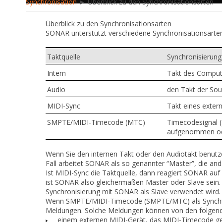
Synchronisation
► Überblick zu den Synchronisationsarten
Überblick zu den Synchronisationsarten
SONAR unterstützt verschiedene Synchronisationsarten,
Taktquelle
Synchronisierung
Intern
Takt des Comput
Audio
den Takt der Sou
MIDI-Sync
Takt eines exter
SMPTE/MIDI-Timecode (MTC)
Timecodesignal (
aufgenommen o
Wenn Sie den internen Takt oder den Audiotakt benu
Fall arbeitet SONAR als so genannter
“Master”
, die an
Ist MIDI-Sync die Taktquelle, dann reagiert SONAR a
ist SONAR also gleichermaßen Master oder Slave sein. 
Synchronisierung mit SONAR als Slave verwendet wird.
Wenn SMPTE/MIDI-Timecode (SMPTE/MTC) als Synchron
Meldungen. Solche Meldungen können von den folgend
einem externen MIDI-Gerät, das MIDI-Timecode gen