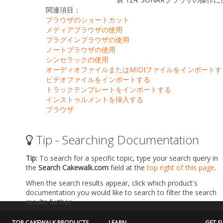
関連項目：
ブラウザのショートカット
メディアブラウザの使用
プラグインブラウザの使用
ノートブラウザの使用
シンセラックの使用
オーディオファイルまたはMIDIファイルをインポートす
ビデオファイルをインポートする
トラックテンプレートをインポートする
インストゥルメントを挿入する
ブラウザ
Tip - Searching Documentation
Tip:
To search for a specific topic, type your search query in
the
Search Cakewalk.com
field at the
top right of this page
.
When the search results appear, click which product's
documentation you would like to search to filter the search
results further.
TOP CAKEWALK PRODUCTS
LEARN
GET S